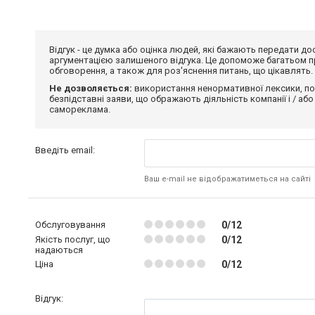
Відгук - це думка або оцінка людей, які бажають передати 
аргументацією залишеного відгука. Це допоможе багатьом пр
обговорення, а також для роз'яснення питань, що цікавлять.
Не дозволяється:
використання ненормативної лексики, по
безпідставні заяви, що ображають діяльність компанії і / або
самореклама.
Введіть email:
Ваш e-mail не відображатиметься на сайті
Обслуговування
0/12
Якість послуг, що
0/12
надаються
Ціна
0/12
Відгук: