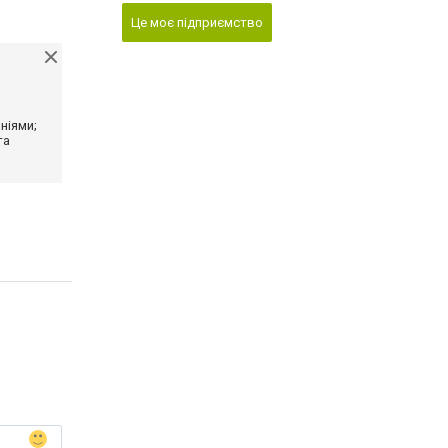
Це моє підприємство
ніями;
та