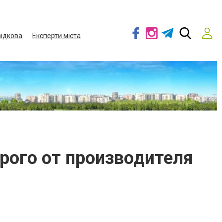
ідкова
Експерти міста
орого от производителя