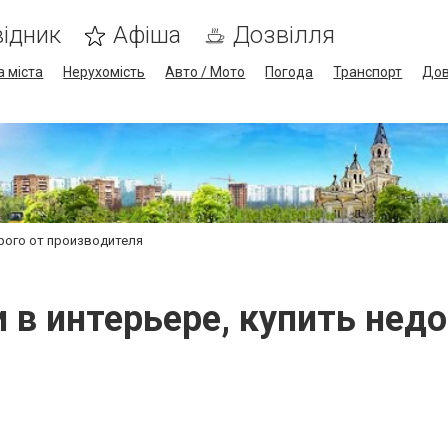
ідник
Афіша
Дозвілля
а міста
Нерухомість
Авто / Мото
Погода
Транспорт
Дов
орого от производителя
 в интерьере, купить нед