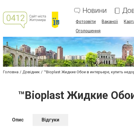
Новини
Дов
Фотозвіти
Вакансії
Карт
Оголошення
Головна
Довідник
™Bioplast Жидкие Обои в интерьере, купить нед
™Bioplast Жидкие Обои
Опис
Відгуки