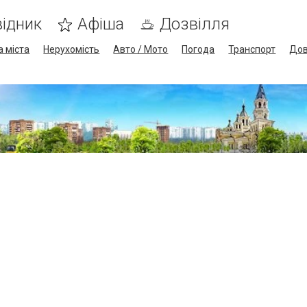
ідник
Афіша
Дозвілля
а міста
Нерухомість
Авто / Мото
Погода
Транспорт
Дов