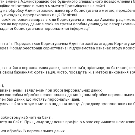
 бути змінена Адміністрацією без будь-якого спеціального повідомлення і 
ційності вступає в силу з моменту її розміщення на сайті.
у на обробку Адміністрацією даних про Користувача з метою, передбач
у випадках, перерахованих в цій Політиці.
cookies, означає вираз згоди Користувача з тим, що Адміністрація може
ож на передачу даних з cookies третім особам у випадках, перерахованих
 наданої Користувачами персональної інформації.
ефон та ін., Передаються Користувачем Адміністрації за згодою Користува
через Форму реєстрації користувача і підприємства означає згоду Корис
 т.ч. його персональних даних, таких як: ім'я, прізвище, по батькові, e-m
а своїм бажанням: організація, місто, посаду та ін. з метою виконання з
ті;
 визначеним і заявленим при зборі персональних даних;
их способам обробки персональних даних і цілям обробки персональних 
ей баз даних, що містять персональні дані.
увача з його згоди з метою надання послуг / продажу пропонованих на С
собистому кабінеті на Сайті.
бінету на Сайті. При цьому видалення профілю може спричинити неможлив
ться обробки їх персональних даних.