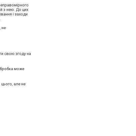
д неправомірного
й з нею. До цих
ування і заходи
.
, не
ти свою згоду на
 обробка може
 цього, але не