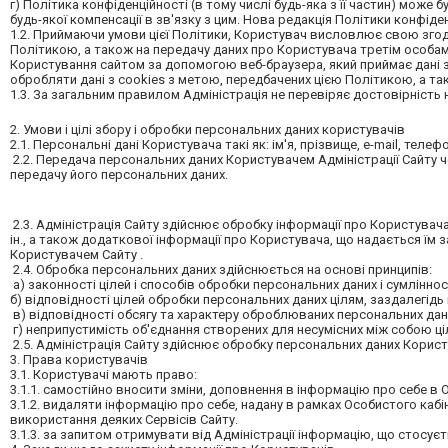
г) Політика конфіденційності (в тому числі будь-яка з її частин) може
будь-якої компенсації в зв'язку з цим. Нова редакція Політики конфіден
1.2. Приймаючи умови цієї Політики, Користувач висловлює свою згод
Політикою, а також на передачу даних про Користувача третім особам 
Користування сайтом за допомогою веб-браузера, який приймає дані з 
обробляти дані з cookies з метою, передбачених цією Політикою, а так
1.3. За загальним правилом Адміністрація не перевіряє достовірність
2. Умови і цілі збору і обробки персональних даних користувачів
2.1. Персональні дані Користувача такі як: ім'я, прізвище, e-mail, тел
2.2. Передача персональних даних Користувачем Адміністрації Сайту 
передачу його персональних даних.
2.3. Адміністрація Сайту здійснює обробку інформації про Користувача, в
ін., а також додаткової інформації про Користувача, що надається їм з
Користувачем Сайту .
2.4. Обробка персональних даних здійснюється на основі принципів:
а) законності цілей і способів обробки персональних даних і сумліннос
б) відповідності цілей обробки персональних даних цілям, заздалегідь
в) відповідності обсягу та характеру оброблюваних персональних дан
г) неприпустимість об'єднання створених для несумісних між собою ціл
2.5. Адміністрація Сайту здійснює обробку персональних даних Корист
3. Права користувачів
3.1. Користувачі мають право:
3.1.1. самостійно вносити зміни, доповнення в інформацію про себе в О
3.1.2. видаляти інформацію про себе, надану в рамках Особистого ка
використання деяких Сервісів Сайту.
3.1.3. за запитом отримувати від Адміністрації інформацію, що стосує