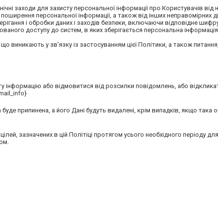
технічні заходи для захисту персональної інформації про Користувачів ві
поширення персональної інформації, а також від інших неправомірних ді
ерігання і обробки даних і заходів безпеки, включаючи відповідне шифр
ованого доступу до систем, в яких зберігається персональна інформація
що виникають у зв'язку із застосуванням цієї Політики, а також питання
ту інформацію або відмовитися від розсилки повідомлень, або відклика
ail_info}
буде припинена, а його Дані будуть видалені, крім випадків, якщо така
 цілей, зазначених в цій Політіці протягом усього необхідного періоду для
ом.