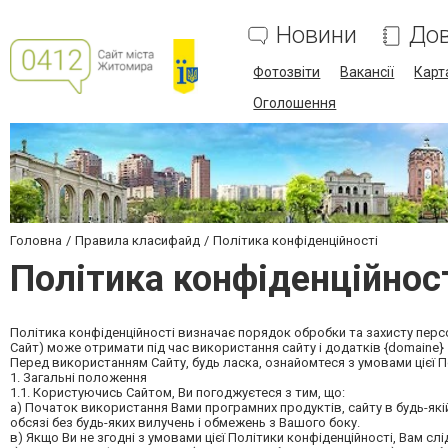
Новини
Дов
Фотозвіти
Вакансії
Карт
Оголошення
Головна
Правила класифайд
Політика конфіденційності
Політика конфіденційнос
Політика конфіденційності визначає порядок обробки та захисту персона
Сайт) може отримати під час використання сайту і додатків {domaine}
Перед використанням Сайту, будь ласка, ознайомтеся з умовами цієї П
1. Загальні положення
1.1. Користуючись Сайтом, Ви погоджуєтеся з тим, що:
а) Початок використання Вами програмних продуктів, сайту в будь-якій
обсязі без будь-яких вилучень і обмежень з Вашого боку.
в) Якщо Ви не згодні з умовами цієї Політики конфіденційності, Вам сл