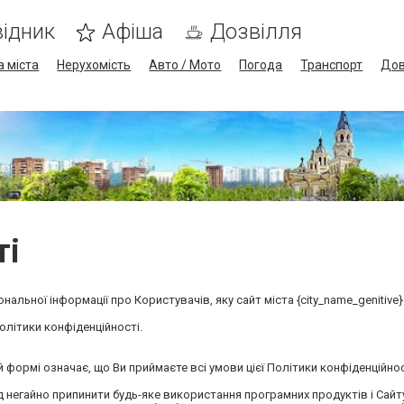
ідник
Афіша
Дозвілля
а міста
Нерухомість
Авто / Мото
Погода
Транспорт
Дов
ті
льної інформації про Користувачів, яку сайт міста {city_name_genitive} 
олітики конфіденційності.
 формі означає, що Ви приймаєте всі умови цієї Політики конфіденційно
ід негайно припинити будь-яке використання програмних продуктів і Сайт