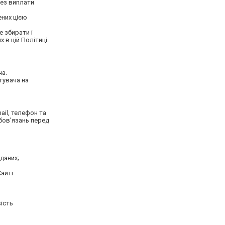
без виплати
ених цією
 збирати і
 в цій Політиці.
ча.
тувача на
ail, телефон та
обов'язань перед
даних;
айті
ість