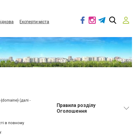
ідкова
Експерти міста
{domaine} (далі -
Правила розділу
Оголошення
сті в повному
у.