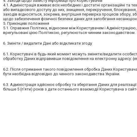
4. Заходи щодо захисту інформації про Користувачів
4.1. Адміністрація вживає всіх необхідних і достатні організаційні та 
або випадкового доступу до них, знищення, перекручення, блокування, 
заходів відносяться, зокрема, внутрішня перевірка процесів збору, зб
щодо забезпечення фізичної безпеки даних для запобігання несанкціон
5. Прикінцеві положення
5.1. Справжня Політика, відносини між Користувачем і Адміністрацією, 
врегульовані цією Політикою, регулюються чинним законодавством.
6. Змініти / видалити Дані або відкликати згоду
6.1. Користувачі в будь-який момент можуть змінити/видалити особис
обработку Даних відправивши повідомлення на електронну адресу: {em
6.2. Після отримання такого повідомлення обробка Даних Користувача 
бути необхідна відповідно до чинного законодавства України.
6.3. Адміністрація здійснює обробку та зберігання Даних для реалізації
більше 5 (п'яти) років з дати останнього взаємодії Користувача з сайт