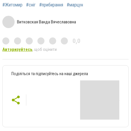
#Житомир
#сніг
#прибирання
#марцун
Витковская Ванда Вячеславовна
0,0
Авторизуйтесь
, щоб оцінити
Поділіться та підписуйтесь на наші джерела