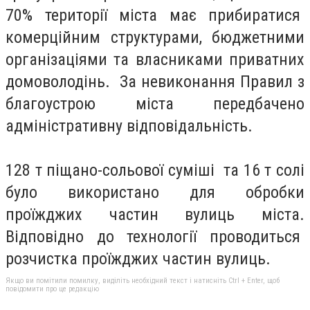
70% території міста має прибиратися
комерційним структурами, бюджетними
організаціями та власниками приватних
домоволодінь. За невиконання Правил з
благоустрою міста передбачено
адміністративну відповідальність.
128 т піщано-сольової суміші та 16 т солі
було використано для обробки
проїжджих частин вулиць міста.
Відповідно до технології проводиться
розчистка проїжджих частин вулиць.
Якщо ви помітили помилку, виділіть необхідний текст і натисніть Ctrl + Enter, щоб
повідомити про це редакцію