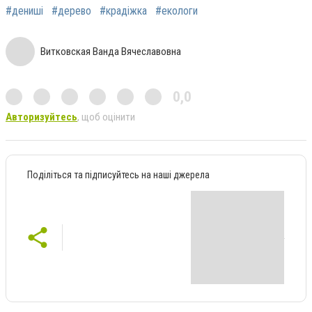
#дениші
#дерево
#крадіжка
#екологи
Витковская Ванда Вячеславовна
0,0
Авторизуйтесь
, щоб оцінити
Поділіться та підписуйтесь на наші джерела