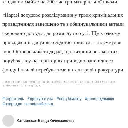
завдавши майже на 200 тис грн матеріальної шкоди.
«Наразі досудове розслідування у трьох кримінальних
провадженнях завершено та з обвинувальними актами
скеровано до суду для розгляду по суті. Ще в одному
провадженні досудове слідство триває», - підсумував
Іван Островський та додав, що питання незаконних
порубок лісу на територіях природно-заповідного
фонду і надалі перебуватиме на контролі прокуратури.
Якщо ви помітили помилку, виділіть необхідний текст і натисніть Ctrl + Enter, щоб
повідомити про це редакцію
#коростень
#прокуратура
#порубкалісу
#розслідування
#природно-заповіднийфонд
Витковская Ванда Вячеславовна