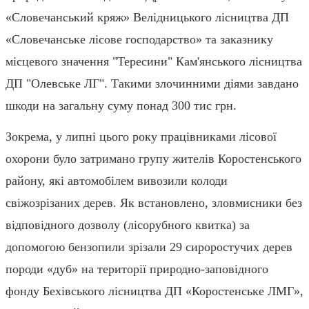
«Словечанський кряж» Велідницького лісництва ДП
«Словечанське лісове господарство» та заказнику
місцевого значення "Тересини" Кам'янського лісництва
ДП "Олевське ЛГ". Такими злочинними діями завдано
шкоди на загальну суму понад 300 тис грн.
Зокрема, у липні цього року працівниками лісової
охорони було затримано групу жителів Коростенського
району, які автомобілем вивозили колоди
свіжозрізаних дерев. Як встановлено, зловмисники без
відповідного дозволу (лісорубного квитка) за
допомогою бензопили зрізали 29 сироростучих дерев
породи «дуб» на території природно-заповідного
фонду Бехівського лісництва ДП «Коростенське ЛМГ»,