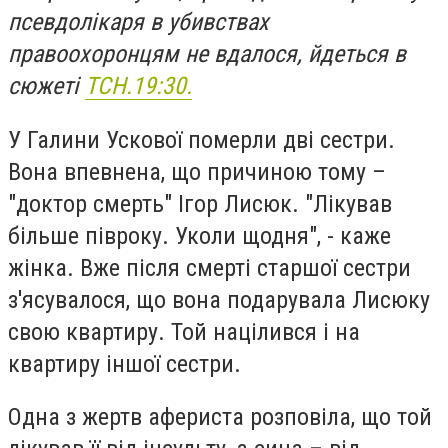
псевдолікаря в убивствах
правоохоронцям не вдалося, йдеться в
сюжеті
ТСН.19:30.
У Галини Ускової померли дві сестри.
Вона впевнена, що причиною тому –
"доктор смерть" Ігор Лисюк. "Лікував
більше півроку. Уколи щодня", - каже
жінка. Вже після смерті старшої сестри
з'ясувалося, що вона подарувала Лисюку
свою квартиру. Той націлився і на
квартиру іншої сестри.
Одна з жертв афериста розповіла, що той