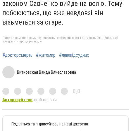
законом Савченко вийде на волю. Тому
побоюються, що вже невдовзі він
візьметься за старе.
Якщо ви помітили помилку, виділіть необхідний текст і натисніть Ctrl + Enter, щоб
повідомити про це редакцію
#докторсмерть
#житомир
#лавапідсудних
Витковская Ванда Вячеславовна
0,0
Авторизуйтесь
, щоб оцінити
Поділіться та підписуйтесь на наші джерела