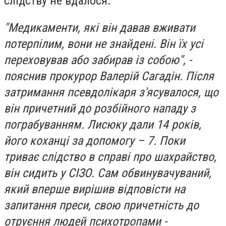
слідству не вдалося.
"Медикаменти, які він давав вживати
потерпілим, вони не знайдені. Він їх усі
переховував або забирав із собою", -
пояснив прокурор Валерій Сагадін. Після
затримання псевдолікаря з'ясувалося, що
він причетний до розбійного нападу з
пограбуванням. Лисюку дали 14 років,
його коханці за допомогу – 7. Поки
триває слідство в справі про шахрайство,
він сидить у СІЗО. Сам обвинувачуваний,
який вперше вирішив відповісти на
запитання преси, свою причетність до
отруєння людей психотропами -