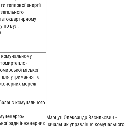
ти теплової енергії
 загального
агатоквартирному
 по вул.
0
и комунальному
томиртепло-
омирської міської
 для утримання та
нженерних мереж
 баланс комунального
муненерго»
Марцун Олександр Васильович -
ької ради інженерних
начальник управління комунального