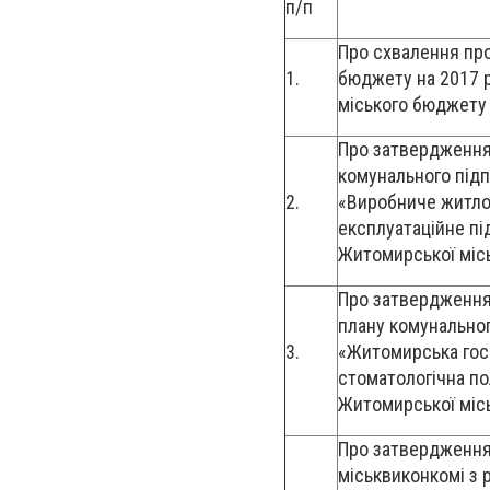
п/п
Про схвалення про
1.
бюджету на 2017 р
міського бюджету 
Про затвердження
комунального під
2.
«Виробниче житло
експлуатаційне п
Житомирської місь
Про затвердження
плану комунально
3.
«Житомирська гос
стоматологічна по
Житомирської місь
Про затвердження 
міськвиконкомі з 