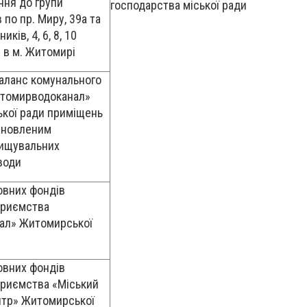
ння до групи
господарства міської ради
 по пр. Миру, 39а та
иків, 4, 6, 8, 10
 в м. Житомирі
баланс комунального
итомирводоканал»
ької ради приміщень
ановленим
вищувальних
води
овних фондів
приємства
ал» Житомирської
овних фондів
приємства «Міський
нтр» Житомирської