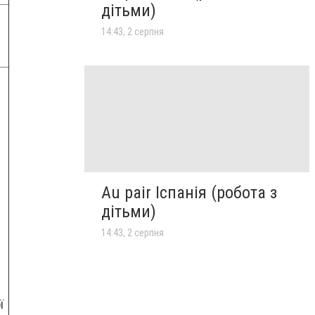
дітьми)
14:43, 2 серпня
Au pair Іспанія (робота з
дітьми)
14:43, 2 серпня
ї