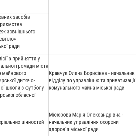
овних засобів
приємства
еж зовнішнього
світло»
кої ради
ісії з прийняття у
іальної громади міста
 майнового
Кравчук Олена Борисівна - начальник
рської дитячо-
відділу по управлінню та приватизації
ої школи з футболу
комунального майна міської ради
рської обласної
Місюрова Марія Олександрівна -
ріальних цінностей
начальник управління охорони
здоров'я міської ради