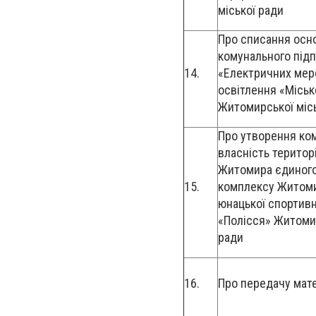
міської ради
Про списання осн
комунального під
14.
«Електричних мер
освітлення «Міськ
Житомирської місь
Про утворення ком
власність територ
Житомира єдиного
15.
комплексу Житоми
юнацької спортивн
«Полісся» Житоми
ради
16.
Про передачу мате