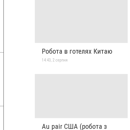
Робота в готелях Китаю
14:43, 2 серпня
Au pair США (робота з