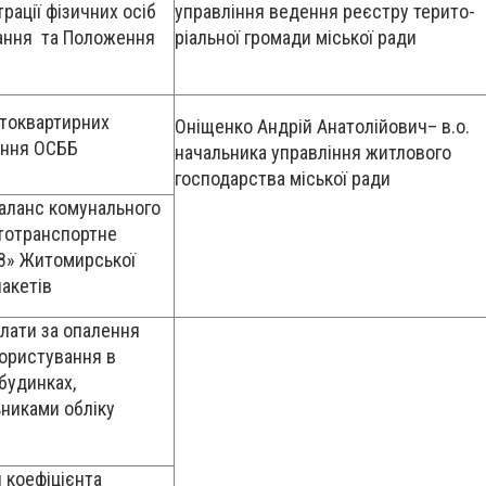
рації фізичних осіб
управління ведення реєстру терито-
ання та Положення
ріальної громади міської ради
атоквартирних
Оніщенко Андрій Анатолійович– в.о.
іння ОСББ
начальника управління житлового
господарства міської ради
баланс комунального
тотранспортне
8» Житомирської
пакетів
лати за опалення
користування в
будинках,
никами обліку
 коефіцієнта