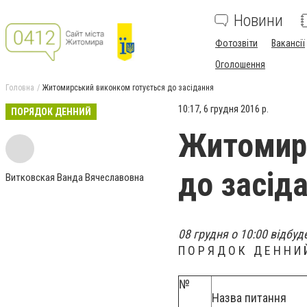
Новини
Фотозвіти
Вакансії
Оголошення
Головна
Житомирський виконком готується до засідання
10:17, 6 грудня 2016 р.
ПОРЯДОК ДЕННИЙ
Житомирс
до засід
Витковская Ванда Вячеславовна
08 грудня о 10:00 відбуд
П О Р Я Д О К Д Е Н Н И 
№
Назва питання