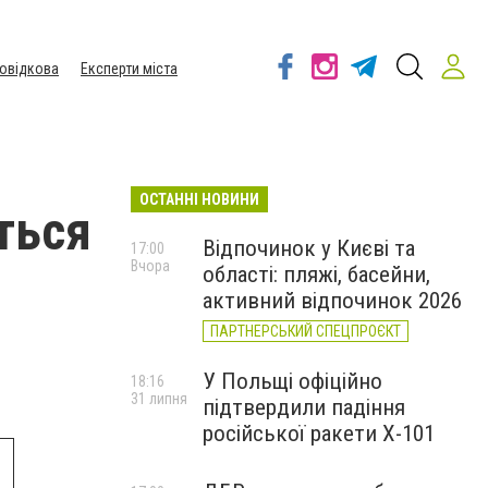
овідкова
Експерти міста
ОСТАННІ НОВИНИ
ться
Відпочинок у Києві та
17:00
Вчора
області: пляжі, басейни,
активний відпочинок 2026
ПАРТНЕРСЬКИЙ СПЕЦПРОЄКТ
У Польщі офіційно
18:16
31 липня
підтвердили падіння
російської ракети Х-101