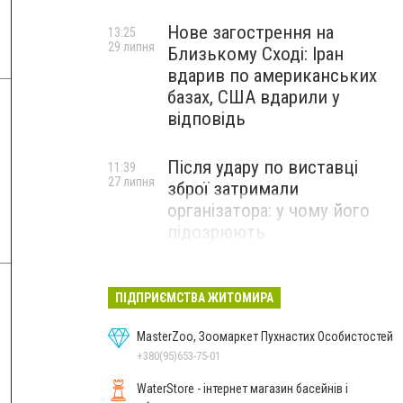
Нове загострення на
13:25
29 липня
Близькому Сході: Іран
вдарив по американських
базах, США вдарили у
відповідь
Після удару по виставці
11:39
27 липня
зброї затримали
організатора: у чому його
підозрюють
ПІДПРИЄМСТВА ЖИТОМИРА
MasterZoo, Зоомаркет Пухнастих Особистостей
+380(95)653-75-01
WaterStore - інтернет магазин басейнів і