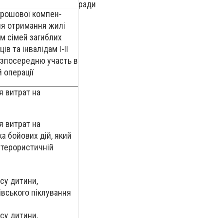
ради
грошової компен-
для отримання жилі
м сімей загиблих
в та інвалідам І-ІІ
безпосередню участь в
 операції
я витрат на
я витрат на
а бойових дій, який
итерористичній
су дитини,
івського піклування
су дитини,