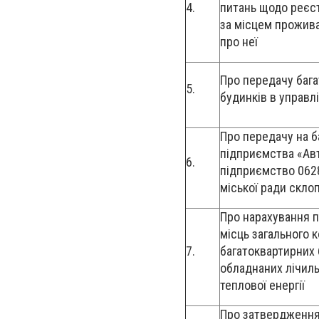
4.
питань щодо реєст
за місцем прожив
про неї
Про передачу баг
5.
будинків в управл
Про передачу на 
підприємства «Ав
6.
підприємство 062
міської ради скло
Про нарахування п
місць загального 
7.
багатоквартирних 
обладнаних лічиль
теплової енергії
Про затвердження