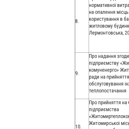
нормативної витра
на опалення місць
користування в б
8.
житловому будинку
Лермонтовська, 2
Про надання згод
підприємству «Жи
комуненерго» Жит
9.
ради на прийняття
обслуговування і
теплопостачання
Про прийняття на
підприємства
«Житомиртеплоко
Житомирської міс
10.