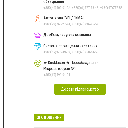
обладнання
+380(44)502-01-02, +380(66)777-78-42, +380(67)777-82-19, +380(67)890-80-80, +380(73)890-80-80, +380(44)502-01-03
Автошкола "УВЦ" ЖМАІ
+380(93)763-27-34, +380(67)336-25-53
ДомКом, керуюча компанія
Система сповіщення населення
+380(67)340-49-59, +380(67)350-44-68
★ BusMaster ★ Переобладнання
Мікроавтобусів №1
+380(67)599-04-04
Додати підприємство
ОГОЛОШЕННЯ