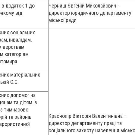
 в додаток 1 до
Черниш Євгеній Миколайович -
онкому від
директор юридичного департаменту
міської ради
сних соціальних
ам, інвалідам,
м верствам
м категоріям
итомира
сних матеріальних
кій С.С.
сних допомог на
янам та дітям із
и з тимчасово
Краснопір Вікторія Валентинівна –
рій та районів
директор департаменту праці та
ерористичної
соціального захисту населення місько