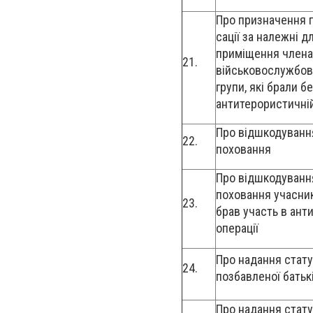
Про призначення 
сації за належні 
приміщення члена
21.
військовослужбовці
групи, які брали 
антитерористичній
Про відшкодуванн
22.
поховання
Про відшкодуванн
поховання учасник
23.
брав участь в ант
операції
Про надання стату
24.
позбавленої батьк
Про надання стату