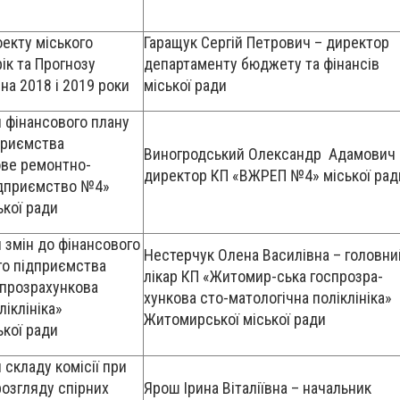
екту міського
Гаращук Сергій Петрович – директор
ік та Прогнозу
департаменту бюджету та фінансів
на 2018 і 2019 роки
міської ради
 фінансового плану
приємства
Виногродський Олександр Адамович 
ве ремонтно-
директор КП «ВЖРЕП №4» міської рад
ідприємство №4»
кої ради
 змін до фінансового
Нестерчук Олена Василівна – головни
го підприємства
лікар КП «Житомир-ська госпрозра-
прозрахункова
хункова сто-матологічна поліклініка»
ліклініка»
Житомирської міської ради
кої ради
складу комісії при
розгляду спірних
Ярош Ірина Віталіївна – начальник