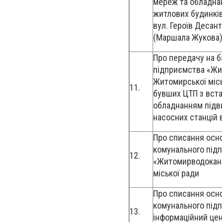
мереж та обладна
житлових будинків
вул. Героїв Десантн
(Маршала Жукова)
Про передачу на 
підприємства «Ж
Житомирської міс
11.
бувших ЦТП з вст
обладнанням під
насосних станцій 
Про списання осн
комунального під
12.
«Житомирводокан
міської ради
Про списання осн
комунального під
13.
інформаційний це