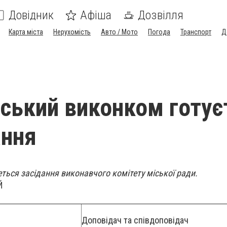
Довідник
Афіша
Дозвілля
Карта міста
Нерухомість
Авто / Мото
Погода
Транспорт
Д
ький виконком готує
ання
еться засідання виконавчого комітету міської ради.
Й
Доповідач та співдоповідач