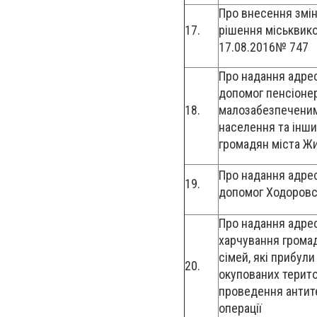
Про внесення змін
17.
рішення міськвик
17.08.2016№ 747
Про надання адре
допомог пенсіонер
18.
малозабезпечени
населення та інши
громадян міста Ж
Про надання адре
19.
допомог Ходоровсь
Про надання адре
харчування громад
сімей, які прибул
20.
окупованих терито
проведення антит
операції