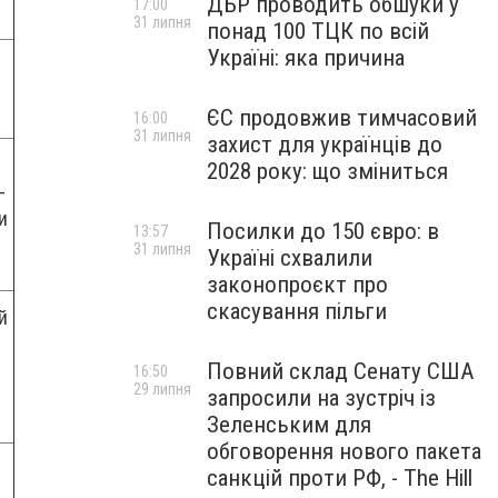
ДБР проводить обшуки у
17:00
31 липня
понад 100 ТЦК по всій
Україні: яка причина
ЄС продовжив тимчасовий
16:00
31 липня
захист для українців до
2028 року: що зміниться
-
и
Посилки до 150 євро: в
13:57
31 липня
Україні схвалили
законопроєкт про
скасування пільги
й
Повний склад Сенату США
16:50
29 липня
запросили на зустріч із
Зеленським для
обговорення нового пакета
санкцій проти РФ, - The Hill