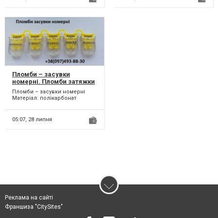
Пломби – засувки
номерні. Пломби затяжки
номерні. Наклейки.
Пломби – засувки номерні
Матеріал: полікарбонат
Розміри, мм: Висота 28
Ширина 21,5 Глибина 6...
05:07,
28 липня
Реклама на сайті
Франшиза "CitySites"