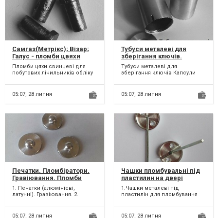
Самгаз(Метрікс); Візар;
Тубуси металеві для
Галус - пломби цвяхи
зберігання ключів.
свинцеві для побутових
Капсули часу.
Пломби цяхи свинцеві для
Тубуси металеві для
лічильників обліку
побутових лічильників обліку
зберігання ключів Капсули
Розміри, мм ( d шляпки; d
часу Тубуси для пломбування
ніжки; висота за...
пломбою Тубуси д...
05:07,
28 липня
05:07,
28 липня
Печатки. Пломбіратори.
Чашки пломбувальні під
Гравіювання. Пломби
пластилин на двері
свинцеві. Дріт
приміщень, сейфів.
1. Печатки (алюмінієві,
1.Чашки металеві під
пломбувальний.
Печатки, пломбіри.
латунні). Гравіювання. 2.
пластилін для пломбування
Гравіювання.
Пломбіратори для
дверей приміщень 2. Чашки
пломбування свинцевими
металеві під пластилін...
пломба...
05:07,
28 липня
05:07,
28 липня