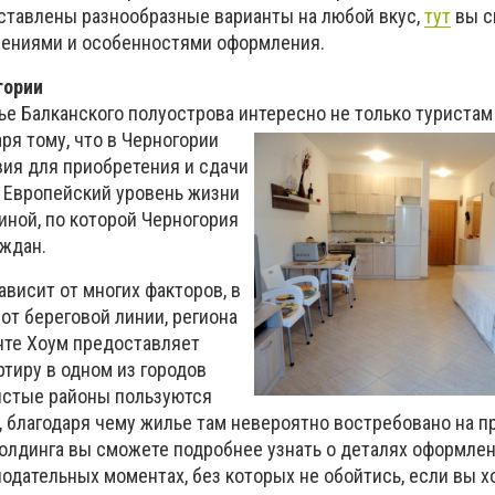
ставлены разнообразные варианты на любой вкус,
тут
вы с
жениями и особенностями оформления.
гории
е Балканского полуострова интересно не только туристам 
аря тому,
что в Черногории
ия для приобретения и сдачи
 Европейский уровень жизни
иной, по которой Черногория
аждан.
висит от многих факторов, в
от береговой линии, региона
онте Хоум предоставляет
тиру в одном из городов
истые районы пользуются
 благодаря чему жилье там невероятно востребовано на 
холдинга вы сможете подробнее узнать о деталях оформлен
одательных моментах, без которых не обойтись, если вы 