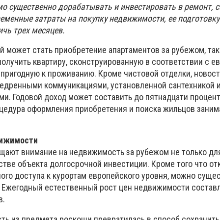
о существенно дорабатывать и инвестировать в ремонт, с
еменные затраты на покупку недвижимости, ее подготовку
ичь трех месяцев.
 может стать приобретение апартаментов за рубежом, так
получить квартиру, сконструированную в соответствии с 
 пригодную к проживанию. Кроме чистовой отделки, новос
недренными коммуникациями, установленной сантехникой 
и. Годовой доход может составить до пятнадцати процен
оцедура оформления приобретения и поиска жильцов заним
вижимости
щают внимание на недвижимость за рубежом не только дл
естве объекта долгосрочной инвестиции. Кроме того что о
ого доступа к курортам европейского уровня, можно суще
 Ежегодный естественный рост цен недвижимости составл
в.
ь из предмета роскоши превратилась в способ сохранить