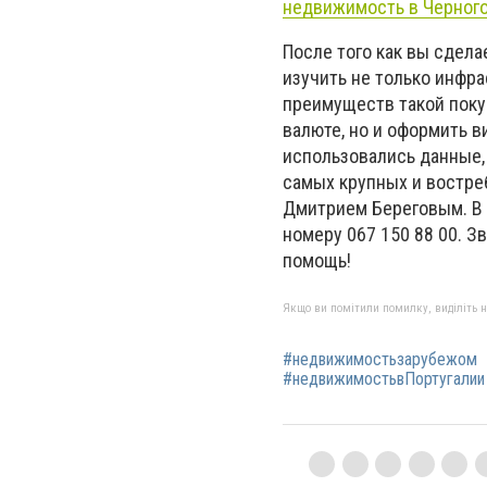
недвижимость в Черног
После того как вы сдела
изучить не только инфра
преимуществ такой поку
валюте, но и оформить в
использовались данные,
самых крупных и востре
Дмитрием Береговым. В с
номеру 067 150 88 00. 
помощь!
Якщо ви помітили помилку, виділіть нео
#недвижимостьзарубежом
#недвижимостьвПортугалии