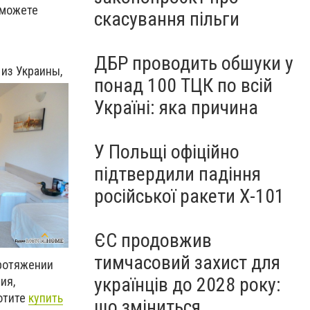
можете
скасування пільги
ДБР проводить обшуки у
из Украины,
понад 100 ТЦК по всій
Україні: яка причина
У Польщі офіційно
підтвердили падіння
російської ракети Х-101
ЄС продовжив
тимчасовий захист для
протяжении
українців до 2028 року:
ия,
хотите
купить
що зміниться