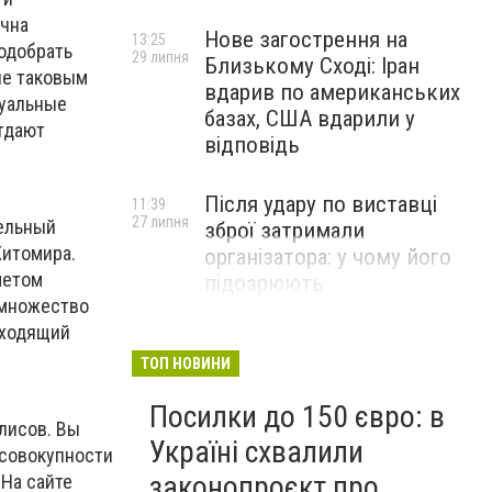
ачна
Нове загострення на
13:25
подобрать
29 липня
Близькому Сході: Іран
не таковым
вдарив по американських
уальные
базах, США вдарили у
тдают
відповідь
Після удару по виставці
11:39
27 липня
ельный
зброї затримали
Житомира.
організатора: у чому його
метом
підозрюють
 множество
дходящий
ТОП НОВИНИ
Посилки до 150 євро: в
олисов. Вы
Україні схвалили
 совокупности
законопроєкт про
На сайте