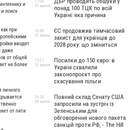
ДБР проводить обшуки у
17:00
антехнику и
31 липня
понад 100 ТЦК по всій
 и поиск
Україні: яка причина
 как при
ЄС продовжив тимчасовий
16:00
31 липня
европейскими
захист для українців до
тройки вводят
2028 року: що зміниться
и даже
тов от общей
Посилки до 150 євро: в
13:57
ает не более
31 липня
Україні схвалили
законопроєкт про
скасування пільги
я личного
Повний склад Сенату США
ткрывается
16:50
29 липня
запросили на зустріч із
ственно
Зеленським для
яет от пяти
обговорення нового пакета
санкцій проти РФ, - The Hill
 и