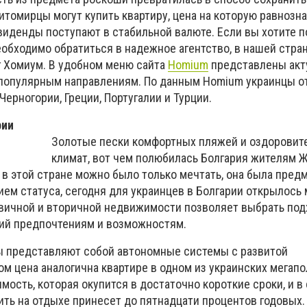
томирцы могут купить квартиру, цена на которую равнозн
виденды поступают в стабильной валюте. Если вы хотите 
еобходимо обратиться в надежное агентство, в нашей стра
 Хомиум. В удобном меню сайта
Homium
представлены акт
популярным направлениям. По данным Homium украинцы о
Черногории, Греции, Португалии и Турции.
рии
Золотые пески комфортных пляжей и оздоровит
климат, вот чем полюбилась Болгария жителям 
в этой стране можно было только мечтать, она была пред
ем статуса, сегодня для украинцев в Болгарии открылось
рвичной и вторичной недвижимости позволяет выбрать по
ий предпочтениям и возможностям.
 представляют собой автономные системы с развитой
ом цена аналогична квартире в одном из украинских мегап
ость, которая окупится в достаточно короткие сроки, и в
ть на отдыхе принесет до пятнадцати процентов годовых. 