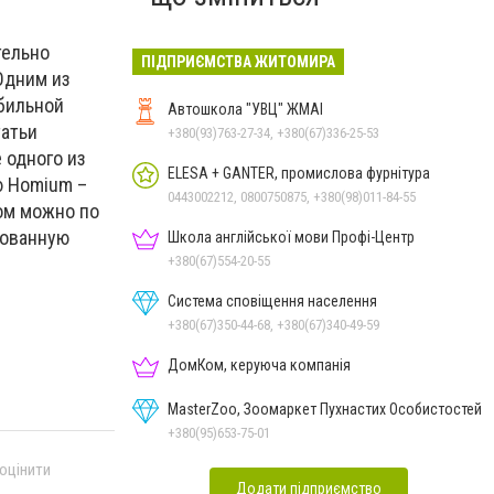
тельно
ПІДПРИЄМСТВА ЖИТОМИРА
Одним из
абильной
Автошкола "УВЦ" ЖМАІ
татьи
+380(93)763-27-34, +380(67)336-25-53
 одного из
ELESA + GANTER, промислова фурнітура
ю Homium –
0443002212, 0800750875, +380(98)011-84-55
том можно по
рованную
Школа англійської мови Профі-Центр
+380(67)554-20-55
Система сповіщення населення
+380(67)350-44-68, +380(67)340-49-59
ДомКом, керуюча компанія
MasterZoo, Зоомаркет Пухнастих Особистостей
+380(95)653-75-01
 оцінити
Додати підприємство