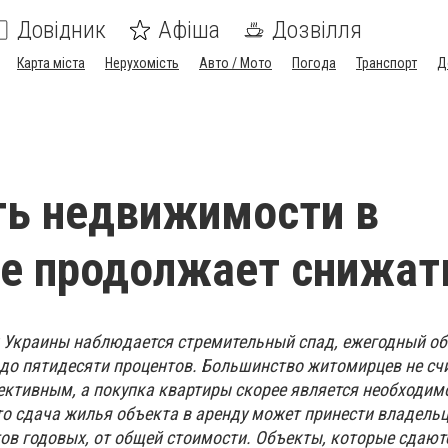
Довідник
Афіша
Дозвілля
Карта міста
Нерухомість
Авто / Мото
Погода
Транспорт
Д
ть недвижимости в
е продолжает снижат
Украины наблюдается стремительный спад, ежегодный об
 до пятидесяти процентов. Большинство житомирцев не сч
ективным, а покупка квартиры скорее является необходим
то сдача жилья объекта в аренду может принести владельц
тов годовых, от общей стоимости. Объекты, которые сдают