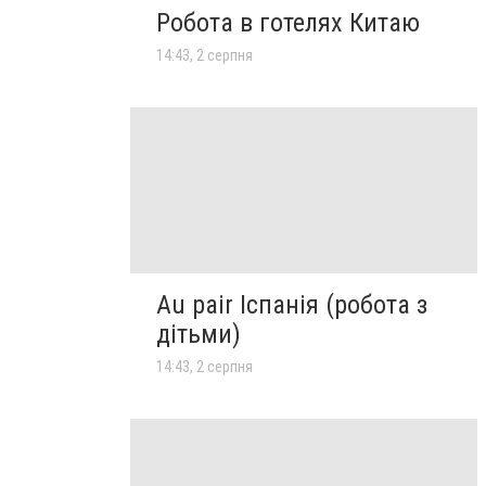
Робота в готелях Китаю
14:43, 2 серпня
Au pair Іспанія (робота з
дітьми)
14:43, 2 серпня