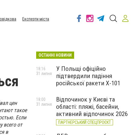
овідкова
Експерти міста
ОСТАННІ НОВИНИ
У Польщі офіційно
18:16
31 липня
підтвердили падіння
ься
російської ракети Х-101
Відпочинок у Києві та
18:00
вал цен
31 липня
області: пляжі, басейни,
итают такое
активний відпочинок 2026
остью. Если
ПАРТНЕРСЬКИЙ СПЕЦПРОЄКТ
у всего от
ся в