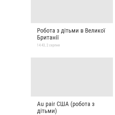
Робота з дітьми в Великої
Британії
14:43, 2 серпня
Au pair США (робота з
дітьми)