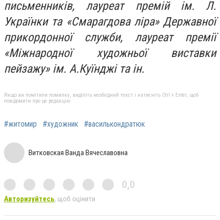
письменників, лауреат премій ім. Л.
Українки та «Смарагдова ліра» Державної
прикордонної служби, лауреат премії
«Міжнародної художньої виставки
пейзажу» ім. А.Куїнджі та ін.
Якщо ви помітили помилку, виділіть необхідний текст і натисніть Ctrl + Enter, щоб
повідомити про це редакцію
#житомир
#художник
#василькондратюк
Витковская Ванда Вячеславовна
0,0
Авторизуйтесь
, щоб оцінити