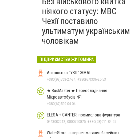
Без військового квитка
ніякого статусу: МВС
Чехії поставило
ультиматум українським
чоловікам
ПІДПРИЄМСТВА ЖИТОМИРА
Автошкола "УВЦ" ЖМАІ
+380(93)763-27-34, +380(67)336-25-53
★ BusMaster ★ Переобладнання
Мікроавтобусів №1
+380(67)599-04-04
ELESA + GANTER, промислова фурнітура
0443002212, 0800750875, +380(98)011-84-55
WaterStore - інтернет магазин басейнів і