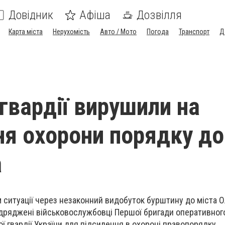
Довідник
Афіша
Дозвілля
Карта міста
Нерухомість
Авто / Мото
Погода
Транспорт
Д
цгвардії вирушили на
ня охорони порядку до
а
ям ситуації через незаконний видобуток бурштину до міста 
ідряджені військовослужбовці Першої бригади оперативног
ї гвардії України для підсилення в охороні правопорядку.