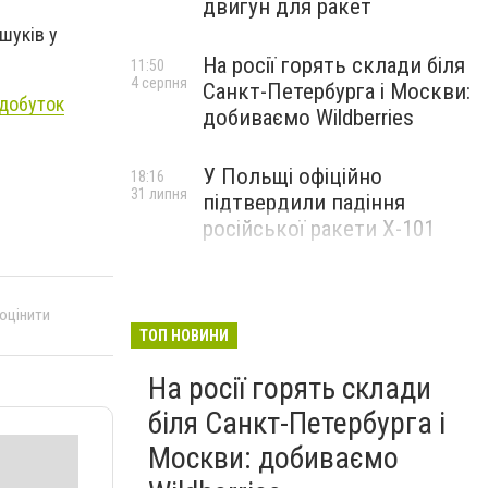
двигун для ракет
шуків у
На росії горять склади біля
11:50
4 серпня
Санкт-Петербурга і Москви:
идобуток
добиваємо Wildberries
У Польщі офіційно
18:16
31 липня
підтвердили падіння
російської ракети Х-101
 оцінити
ТОП НОВИНИ
На росії горять склади
біля Санкт-Петербурга і
Москви: добиваємо