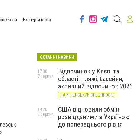
овідкова
Експерти міста
ОСТАННІ НОВИНИ
Відпочинок у Києві та
17:00
7 серпня
області: пляжі, басейни,
активний відпочинок 2026
ПАРТНЕРСЬКИЙ СПЕЦПРОЄКТ
США відновили обмін
14:20
6 серпня
розвідданими з Україною
до попереднього рівня
Олевськ
о