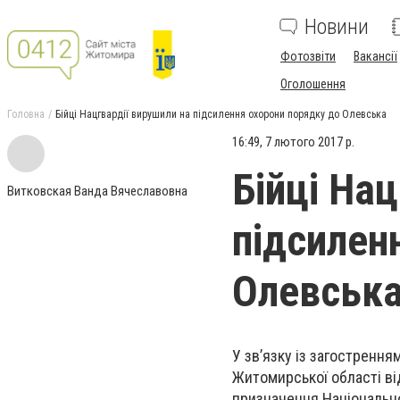
Новини
Фотозвіти
Вакансії
Оголошення
Головна
Бійці Нацгвардії вирушили на підсилення охорони порядку до Олевська
16:49, 7 лютого 2017 р.
Бійці На
Витковская Ванда Вячеславовна
підсилен
Олевськ
У зв’язку із загостренн
Житомирської області в
призначення Національно