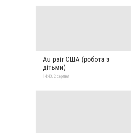
Au pair США (робота з
дітьми)
14:43, 2 серпня