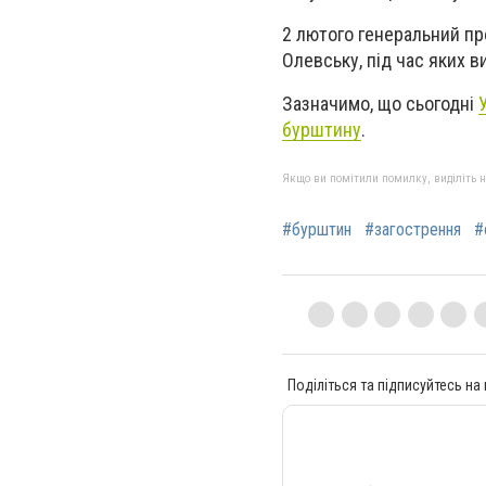
2 лютого генеральний пр
Олевську, під час яких 
Зазначимо, що сьогодні
бурштину
.
Якщо ви помітили помилку, виділіть нео
#бурштин
#загострення
#
Поділіться та підписуйтесь на