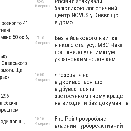
Росіяни атакували
10:45
6 серпня
балістикою логістичний
центр NOVUS у Києві: що
відомо
и розкрито 41
тивні
мано 50 осіб,
Без військового квитка
17:10
4 серпня
ніякого статусу: МВС Чехії
поставило ультиматум
ську
українським чоловікам
і Олевського
помоги. Ще
«Резерв+» не
16:50
трьох
4 серпня
відкривається: що
відбувається із
застосунком і чому краще
 296
не виходити без документів
апобіжні
 арештом.
Fire Point розробляє
15:16
ди поліції,
4 серпня
власний турбореактивний