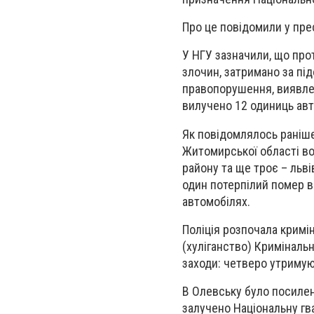
Про це повідомили у прес
У НГУ зазначили, що про
злочин, затримано за під
правопорушення, виявлен
вилучено 12 одиниць авт
Як повідомлялось раніше,
Житомирської області во
району та ще троє – льв
один потерпілий помер в 
автомобілях.
Поліція розпочала кримін
(хуліганство) Кримінальн
заходи: четверо утримую
В Олевську було посилено
залучено Національну гв