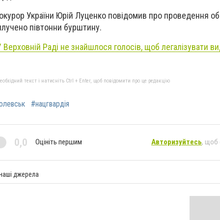
окурор України Юрій Луценко повідомив про проведення об
вилучено півтонни бурштину.
У Верховній Раді не знайшлося голосів, щоб легалізувати в
бхідний текст і натисніть Ctrl + Enter, щоб повідомити про це редакцію
олевськ
#нацгвардія
0,0
Оцініть першим
Авторизуйтесь
, щоб
 наші джерела