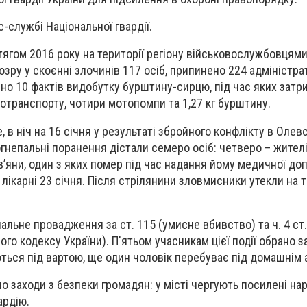
-службі Національної гвардії.
тягом 2016 року на території регіону військовослужбовцям
озру у скоєнні злочинів 117 осіб, припинено 224 адміністра
о 10 фактів видобутку бурштину-сирцю, під час яких затри
отранспорту, чотири мотопомпи та 1,27 кг бурштину.
 в ніч на 16 січня у результаті збройного конфлікту в Олев
гнепальні поранення дістали семеро осіб: четверо – жител
ів’яни, один з яких помер під час надання йому медичної до
лікарні 23 січня. Після стрілянини зловмисники утекли на 
альне провадження за ст. 115 (умисне вбивство) та ч. 4 ст.
ого кодексу України). П'ятьом учасникам цієї події обрано з
ться під вартою, ще один чоловік перебуває під домашнім
 заходи з безпеки громадян: у місті чергують посилені наря
ардію.