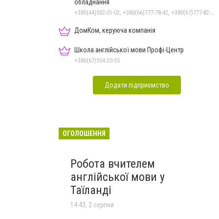
обладнання
+380(44)502-01-02, +380(66)777-78-42, +380(67)777-82-19, +380(67)890-80-80, +380(73)890-80-80, +380(44)502-01-03
ДомКом, керуюча компанія
Школа англійської мови Профі-Центр
+380(67)554-20-55
Додати підприємство
ОГОЛОШЕННЯ
Робота вчителем
англійської мови у
Таїланді
14:43, 2 серпня