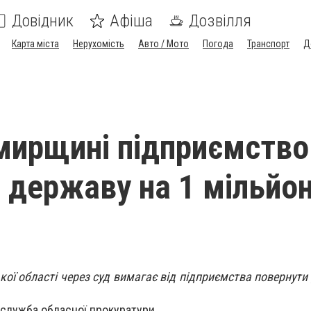
Довідник
Афіша
Дозвілля
Карта міста
Нерухомість
Авто / Мото
Погода
Транспорт
Д
ирщині підприємство
 державу на 1 мільйо
ої області через суд вимагає від підприємства повернути
служба обласної прокуратури.