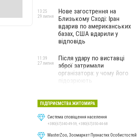
Нове загострення на
13:25
29 липня
Близькому Сході: Іран
вдарив по американських
базах, США вдарили у
відповідь
Після удару по виставці
11:39
27 липня
зброї затримали
організатора: у чому його
підозрюють
ПІДПРИЄМСТВА ЖИТОМИРА
Система сповіщення населення
+380(67)340-49-59, +380(67)350-44-68
MasterZoo, Зоомаркет Пухнастих Особистостей