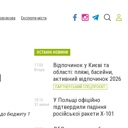
овідкова
Експерти міста
ОСТАННІ НОВИНИ
Відпочинок у Києві та
17:00
Вчора
області: пляжі, басейни,
н
активний відпочинок 2026
ПАРТНЕРСЬКИЙ СПЕЦПРОЄКТ
У Польщі офіційно
18:16
31 липня
підтвердили падіння
російської ракети Х-101
 до бюджету 1