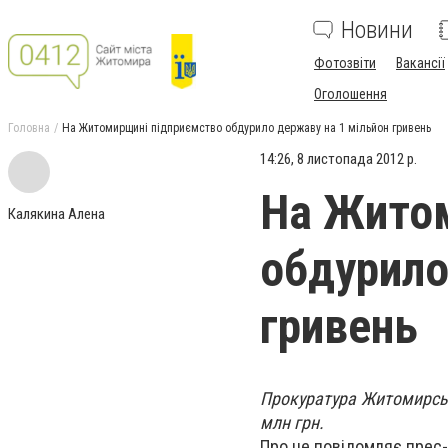
Новини
Фотозвіти
Вакансії
Оголошення
Головна
На Житомирщині підприємство обдурило державу на 1 мільйон гривень
14:26, 8 листопада 2012 р.
На Житом
Калякина Алена
обдурило
гривень
Прокуратура Житомирськ
млн грн.
Про це повідомляє прес-