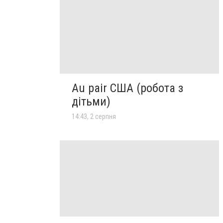
Au pair США (робота з
дітьми)
14:43, 2 серпня