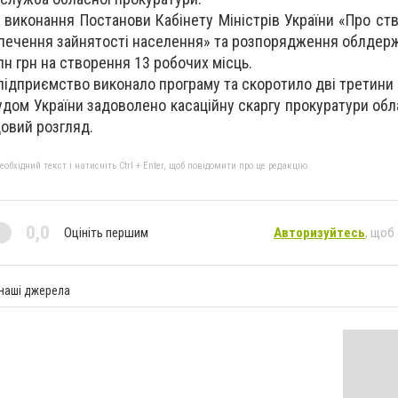
 виконання Постанови Кабінету Міністрів України «Про ст
печення зайнятості населення» та розпорядження облдержа
н грн на створення 13 робочих місць.
підприємство виконало програму та скоротило дві третини 
ом України задоволено касаційну скаргу прокуратури обла
овий розгляд.
бхідний текст і натисніть Ctrl + Enter, щоб повідомити про це редакцію
0,0
Оцініть першим
Авторизуйтесь
, щоб
 наші джерела