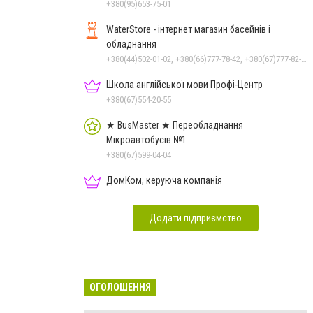
+380(95)653-75-01
WaterStore - інтернет магазин басейнів і
обладнання
+380(44)502-01-02, +380(66)777-78-42, +380(67)777-82-19, +380(67)890-80-80, +380(73)890-80-80, +380(44)502-01-03
Школа англійської мови Профі-Центр
+380(67)554-20-55
★ BusMaster ★ Переобладнання
Мікроавтобусів №1
+380(67)599-04-04
ДомКом, керуюча компанія
Додати підприємство
ОГОЛОШЕННЯ