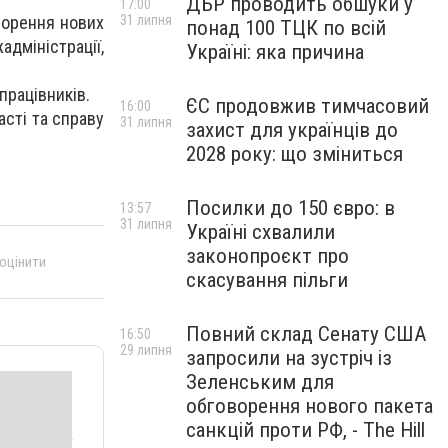
ДБР проводить обшуки у
17:00
ворення нових
31 липня
понад 100 ТЦК по всій
дміністрації,
Україні: яка причина
працівників.
ЄС продовжив тимчасовий
16:00
сті та справу
31 липня
захист для українців до
2028 року: що зміниться
Посилки до 150 євро: в
13:57
31 липня
Україні схвалили
законопроєкт про
 оцінити
скасування пільги
Повний склад Сенату США
16:50
29 липня
запросили на зустріч із
Зеленським для
обговорення нового пакета
санкцій проти РФ, - The Hill