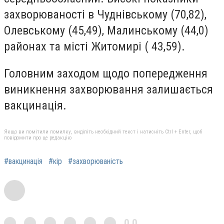
захворюваності в Чуднівському (70,82),
Олевському (45,49), Малинському (44,0)
районах та місті Житомирі ( 43,59).
Головним заходом щодо попередження
виникнення захворювання залишається
вакцинація.
Якщо ви помітили помилку, виділіть необхідний текст і натисніть Ctrl + Enter, щоб
повідомити про це редакцію
#вакцинація
#кір
#захворюваність
0,0