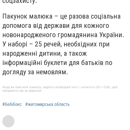
соцзахисту.
Пакунок малюка – це разова соціальна
допомога від держави для кожного
новонародженого громадянина України.
У наборі – 25 речей, необхідних при
народженні дитини, а також
інформаційні буклети для батьків по
догляду за немовлям.
Якщо ви помітили помилку, виділіть необхідний текст і натисніть Ctrl + Enter, щоб
повідомити про це редакцію
#бебібокс
#житомирська область