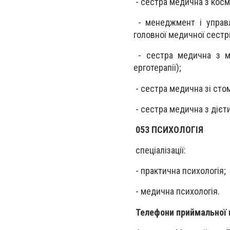
- сестра медична з косм
- менеджмент і управл
головної медичної сестр
- сестра медична з мас
ерготерапії);
- сестра медична зі стом
- сестра медична з дієт
053 ПСИХОЛОГІЯ
спеціалізації:
- практична психологія;
- медична психологія.
Телефони приймальної ком