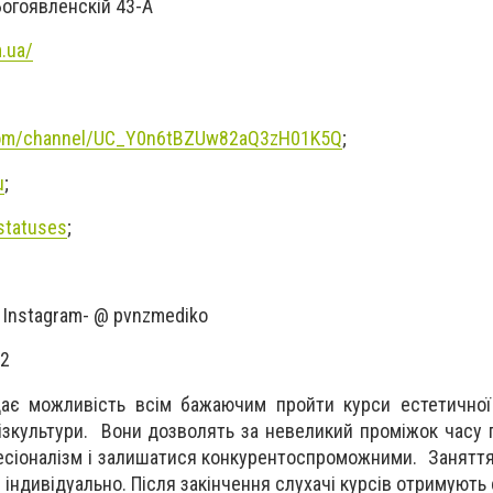
Богоявленскій 43-А
.ua/
com/channel/UC_Y0n6tBZUw82aQ3zH01K5Q
;
u
;
statuses
;
 Instagram- @ pvnzmediko
u2
ає можливість всім бажаючим пройти курси естетичної 
фізкультури. Вони дозволять за невеликий проміжок часу 
есіоналізм і залишатися конкурентоспроможними. Занятт
 і індивідуально. Після закінчення слухачі курсів отримують