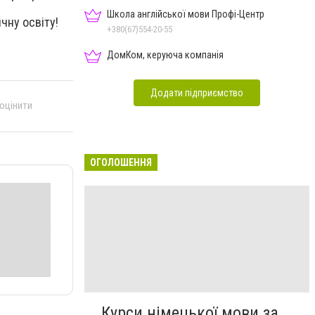
Школа англійської мови Профі-Центр
чну освіту!
+380(67)554-20-55
ДомКом, керуюча компанія
Додати підприємство
 оцінити
ОГОЛОШЕННЯ
Курси німецької мови за