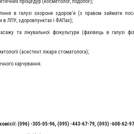
етичних процедур (косметолог, подолог);
іння в галузі охорони здоров'я (з правом займати пос
и в ЛПУ, здоровпунктах і ФАПах);
ажу та лікувальної фізкультури (фахівець в галузі фізи
атології (асистент лікаря стоматолога);
ичного харчування.
ісії: (096) -305-05-96, (095) -443-67-79, (093) -608-62-97