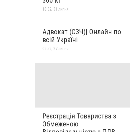
300 кг
18:32, 31 липня
Адвокат (СЗЧ)| Онлайн по
всій Україні
09:52, 27 липня
Реєстрація Товариства з
Обмеженою
Відповідальністю з ПДВ,