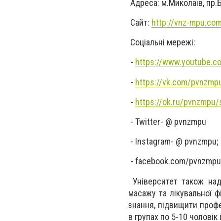
Адреса: м.Миколаїв, пр.
Сайт:
http://vnz-mpu.com
Соціальні мережі:
-
https://www.youtube.
-
https://vk.com/pvnzmp
-
https://ok.ru/pvnzmpu/
- Twitter- @ pvnzmpu
- Instagram- @ pvnzmpu;
- facebook.com/pvnzmp
Університет також над
масажу та лікувальної 
знання, підвищити проф
в групах по 5-10 чоловік