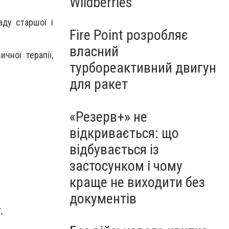
Wildberries
аду старшої і
Fire Point розробляє
власний
чної терапії,
турбореактивний двигун
для ракет
«Резерв+» не
відкривається: що
відбувається із
застосунком і чому
краще не виходити без
документів
.