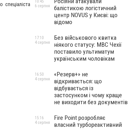
Росіяни атакували
10:45
 спеціаліста
6 серпня
балістикою логістичний
центр NOVUS у Києві: що
відомо
Без військового квитка
17:10
4 серпня
ніякого статусу: МВС Чехії
поставило ультиматум
українським чоловікам
«Резерв+» не
16:50
4 серпня
відкривається: що
відбувається із
застосунком і чому краще
не виходити без документів
Fire Point розробляє
15:16
4 серпня
власний турбореактивний