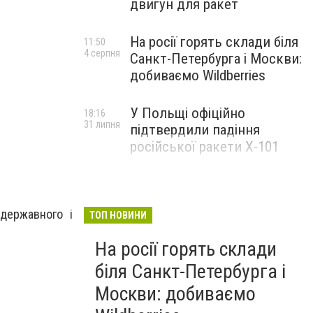
двигун для ракет
На росії горять склади біля
11:50
4 серпня
Санкт-Петербурга і Москви:
добиваємо Wildberries
У Польщі офіційно
18:16
31 липня
підтвердили падіння
російської ракети Х-101
державного і
ТОП НОВИНИ
На росії горять склади
біля Санкт-Петербурга і
Москви: добиваємо