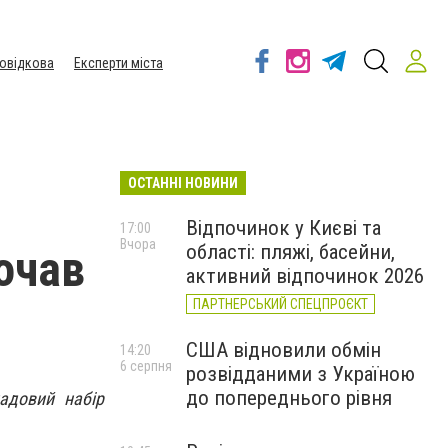
овідкова
Експерти міста
ОСТАННІ НОВИНИ
Відпочинок у Києві та
17:00
Вчора
області: пляжі, басейни,
почав
активний відпочинок 2026
ПАРТНЕРСЬКИЙ СПЕЦПРОЄКТ
США відновили обмін
14:20
6 серпня
розвідданими з Україною
до попереднього рівня
адовий набір