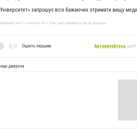
Університет» запрошує всіх бажаючих отримати вищу меди
бхідний текст і натисніть Ctrl + Enter, щоб повідомити про це редакцію
0,0
Оцініть першим
Авторизуйтесь
, щоб
 наші джерела