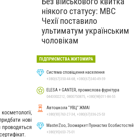
Без військового квитка
ніякого статусу: МВС
Чехії поставило
ультиматум українським
чоловікам
ПІДПРИЄМСТВА ЖИТОМИРА
Система сповіщення населення
+380(67)350-44-68, +380(67)340-49-59
ELESA + GANTER, промислова фурнітура
0443002212, 0800750875, +380(98)011-84-55
Автошкола "УВЦ" ЖМАІ
косметології,
+380(93)763-27-34, +380(67)336-25-53
придбати нові
MasterZoo, Зоомаркет Пухнастих Особистостей
я проводяться
+380(95)653-75-01
 сертифікат.