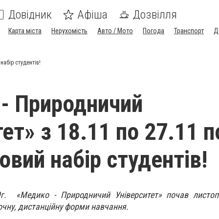
Довідник
Афіша
Дозвілля
Карта міста
Нерухомість
Авто / Мото
Погода
Транспорт
Д
набір студентів!
- Природничий
ет» з 18.11 по 27.11 
овий набір студентів!
г. «Медико - Природничий Університет» почав листоп
аочну, дистанційну форми навчання.