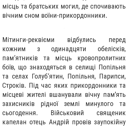
місць та братських могил, де спочивають
вічним сном воїни-прикордонники.
Мітинги-реквієми відбулись перед
кожним з одинадцяти обелісків,
пам’ятників та місць кровопролитних
боїв, що знаходяться в селищі Попільня
та селах Голуб’ятин, Попільня, Парипси,
Строків. Під час яких прикордонники та
місцеві жителі вшанували вічну пам'ять
захисників рідної землі минулого та
сьогодення. Військовий священик
капелан отець Андрій провів заупокійну