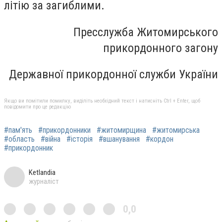
літію за загиблими.
Пресслужба Житомирського
прикордонного загону
Державної прикордонної служби України
Якщо ви помітили помилку, виділіть необхідний текст і натисніть Ctrl + Enter, щоб
повідомити про це редакцію
#пам'ять
#прикордонники
#житомирщина
#житомирська
#область
#війна
#історія
#вшанування
#кордон
#прикордонник
Ketlandia
журналіст
0,0