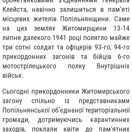
бронетанковими з’єднаннями генерала
Клейста, навічно залишиться в пам’яті
місцевих жителів Попільнянщини. Саме
на цих землях Житомирщини 13-14
липня далекого 1941 році полягло майже
три сотні солдат та офіцерів 93-го, 94-го
прикордонних загонів та бійців 6-го
мотострілецького полку Внутрішніх
військ.
Сьогодні прикордонники Житомирського
загону спільно із представниками
Попільнянської об’єднаної територіальної
громади, дотримуючись карантинних
заходів, поклали квіти до пам’ятних