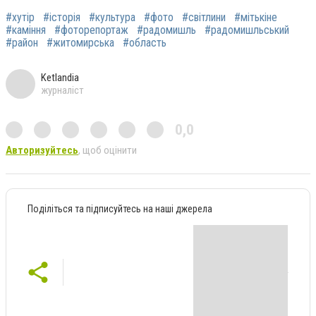
#хутір
#історія
#культура
#фото
#світлини
#мітькіне
#каміння
#фоторепортаж
#радомишль
#радомишльський
#район
#житомирська
#область
Ketlandia
журналіст
0,0
Авторизуйтесь
, щоб оцінити
Поділіться та підписуйтесь на наші джерела