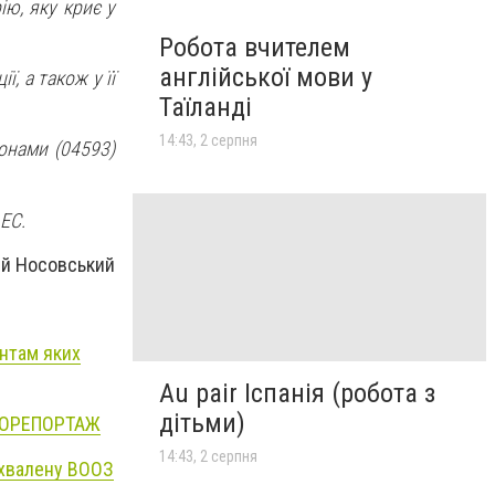
ію, яку криє у
Робота вчителем
англійської мови у
ї, а також у її
Таїланді
14:43, 2 серпня
онами (04593)
АЕС.
ій Носовський
єнтам яких
Au pair Іспанія (робота з
дітьми)
ОТОРЕПОРТАЖ
14:43, 2 серпня
схвалену ВООЗ