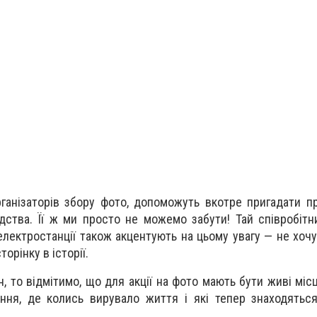
рганізаторів збору фото, допоможуть вкотре пригадати 
дства. Її ж ми просто не можемо забути! Тай співробітни
електростанції також акцентують на цьому увагу — не хочу
орінку в історії.
, то відмітимо, що для акції на фото мають бути живі міс
ння, де колись вирувало життя і які тепер знаходяться