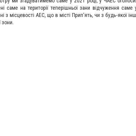
 котру ми згадуватимемо саме у 2021 році, у ЧАЕС оголос
ені саме на території теперішньої зани відчуження саме 
і з місцевості АЕС, що в місті Прип'ять, чи з будь-якої інш
 зони.