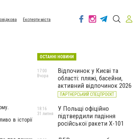
овідкова
Експерти міста
ОСТАННІ НОВИНИ
Відпочинок у Києві та
17:00
Вчора
області: пляжі, басейни,
активний відпочинок 2026
ПАРТНЕРСЬКИЙ СПЕЦПРОЄКТ
ому.
У Польщі офіційно
18:16
31 липня
підтвердили падіння
бливо в історії
російської ракети Х-101