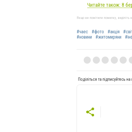
Читайте також: 8 бе
Якщо ви помітили помилку, виділіть нео
#чаес
#фото
#акція
#сві
#новини
#житомиряни
#ін
Поділіться та підписуйтесь на