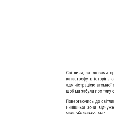
Світлини, за словами о
катастрофу в історії лю
адміністрацією атомної 
щоб ми забули про таку ст
Повертаючись до світлин
нинішньої зони відчуже
Чорнобильської АЕС.