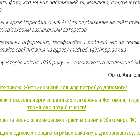
ать фото, хто на них зображений та, можливо, почути істор
р.
і в архів Чорнобильської АЕС та опубліковані на сайті станці
обов’язковим зазначенням авторства.
детальну інформацію, телефонуйте у робочий час за телеф
илайте свої питання на адресу
medved_v@chnpp.gov.ua
 історію квітня 1986 року...», - зазначають в оголошенні Ч
Фото: Анатол
те також: Житомирський лялькар потребує допомоги!
ежі показали чергу зі швидких з лікарень в Житомирі, паці
терміново потрібна кров!
мою та весною: неймовірної краси місцини в Житомирі. Ф
щина однією з перших отримає вакцину від коронавірусу, 