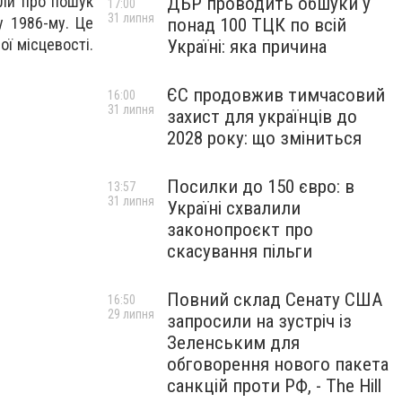
или про пошук
ДБР проводить обшуки у
17:00
31 липня
у 1986-му. Це
понад 100 ТЦК по всій
ої місцевості.
Україні: яка причина
ЄС продовжив тимчасовий
16:00
31 липня
захист для українців до
2028 року: що зміниться
Посилки до 150 євро: в
13:57
31 липня
Україні схвалили
законопроєкт про
скасування пільги
Повний склад Сенату США
16:50
29 липня
запросили на зустріч із
Зеленським для
обговорення нового пакета
санкцій проти РФ, - The Hill