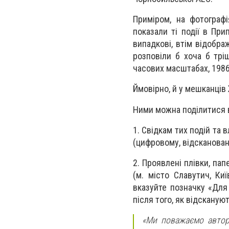
Приміром, на фотографі
показали ті події в При
випадкові, втім відображ
розповіли б хоча б тріш
часових масштабах, 198
Ймовірно, й у мешканців
Ними можна поділитися в
1. Свідкам тих подій та 
(цифровому, відсканова
2. Проявлені плівки, па
(м. місто Славутич, Киї
вказуйте позначку «Для
після того, як відсканую
«Ми поважаємо авторс