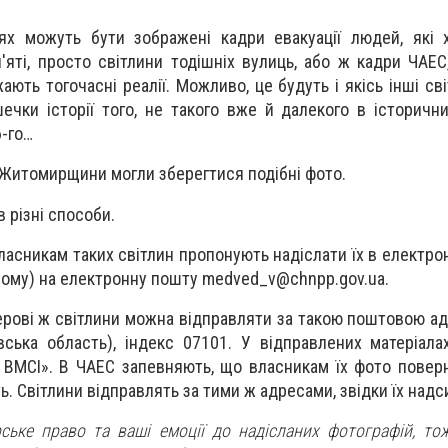
ях можуть бути зображені кадри евакуації людей, які 
п'яті, просто світлини тодішніх вулиць, або ж кадри ЧАЕС
ають тогочасні реалії. Можливо, це будуть і якісь інші сві
ечки історії того, не такого вже й далекого в історични
6-го…
 Житомирщини могли зберегтися подібні фото.
 різні способи.
власникам таких світлин пропонують надіслати їх в електро
ному) на електронну пошту
medved_v@chnpp.gov.ua
.
перові ж світлини можна відправляти за такою поштовою ад
вська область), індекс 07101. У відправлених матеріалах
 ВМСІ». В ЧАЕС запевняють, що власникам їх фото повер
ть. Світлини відправлять за тими ж адресами, звідки їх над
ьке право та ваші емоції до надісланих фотографій, то