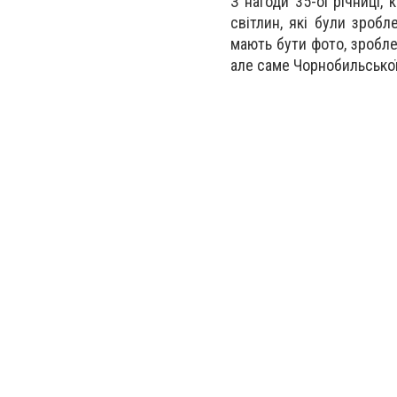
З нагоди 35-ої річниці,
світлин, які були зробл
мають бути фото, зроблен
але саме Чорнобильської