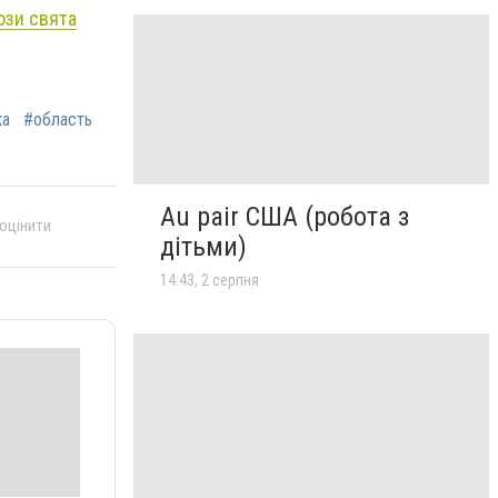
ози свята
ка
#область
Au pair США (робота з
 оцінити
дітьми)
14:43, 2 серпня