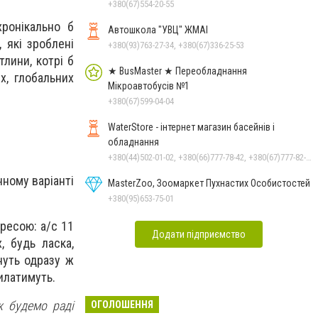
+380(67)554-20-55
хронікально б
Автошкола "УВЦ" ЖМАІ
, які зроблені
+380(93)763-27-34, +380(67)336-25-53
тлини, котрі б
★ BusMaster ★ Переобладнання
х, глобальних
Мікроавтобусів №1
+380(67)599-04-04
WaterStore - інтернет магазин басейнів і
обладнання
+380(44)502-01-02, +380(66)777-78-42, +380(67)777-82-19, +380(67)890-80-80, +380(73)890-80-80, +380(44)502-01-03
нному варіанті
MasterZoo, Зоомаркет Пухнастих Особистостей
+380(95)653-75-01
ресою: а/с 11
Додати підприємство
, будь ласка,
нуть одразу ж
силатимуть.
ж будемо раді
ОГОЛОШЕННЯ