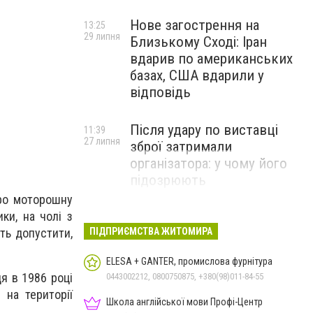
Нове загострення на
13:25
29 липня
Близькому Сході: Іран
вдарив по американських
базах, США вдарили у
відповідь
Після удару по виставці
11:39
27 липня
зброї затримали
організатора: у чому його
підозрюють
про моторошну
ки, на чолі з
ть допустити,
ПІДПРИЄМСТВА ЖИТОМИРА
ELESA + GANTER, промислова фурнітура
ця в 1986 році
0443002212, 0800750875, +380(98)011-84-55
 на території
Школа англійської мови Профі-Центр