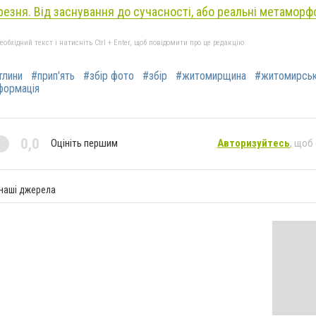
резня. Від заснування до сучасності, або реальні метаморф
бхідний текст і натисніть Ctrl + Enter, щоб повідомити про це редакцію
тлини
#прип'ять
#збір фото
#збір
#житомирщина
#житомирсь
формація
0,0
Оцініть першим
Авторизуйтесь
, щоб
 наші джерела