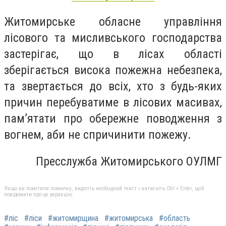
Житомирське обласне управління
лісового та мисливського господарства
застерігає, що в лісах області
зберігається висока пожежна небезпека,
та звертається до всіх, хто з будь-яких
причин перебуватиме в лісових масивах,
пам’ятати про обережне поводження з
вогнем, аби не спричинити пожежу.
Пресслужба Житомирського ОУЛМГ
Якщо ви помітили помилку, виділіть необхідний текст і натисніть Ctrl + Enter, щоб
повідомити про це редакцію
#ліс
#ліси
#житомирщина
#житомирська
#область