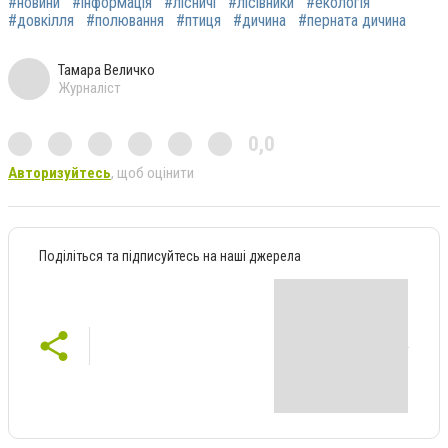
#новини
#інформація
#лісничі
#лісівники
#екологія
#довкілля
#полювання
#птиця
#дичина
#перната дичина
Тамара Величко
Журналіст
0,0
Авторизуйтесь
, щоб оцінити
Поділіться та підписуйтесь на наші джерела