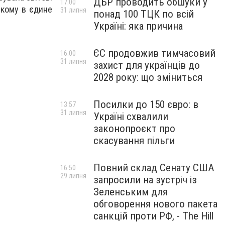
ДБР проводить обшуки у
17:00
 якому в єдине
31 липня
понад 100 ТЦК по всій
Україні: яка причина
ЄС продовжив тимчасовий
16:00
31 липня
захист для українців до
2028 року: що зміниться
Посилки до 150 євро: в
13:57
31 липня
Україні схвалили
законопроєкт про
скасування пільги
Повний склад Сенату США
16:50
29 липня
запросили на зустріч із
Зеленським для
обговорення нового пакета
санкцій проти РФ, - The Hill