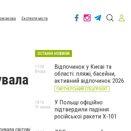
овідкова
Експерти міста
ОСТАННІ НОВИНИ
Відпочинок у Києві та
17:00
Вчора
області: пляжі, басейни,
увала
активний відпочинок 2026
ПАРТНЕРСЬКИЙ СПЕЦПРОЄКТ
У Польщі офіційно
18:16
31 липня
підтвердили падіння
російської ракети Х-101
рувала світові