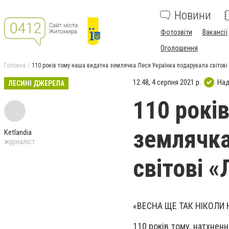
Новини
Фотозвіти
Вакансії
Оголошення
Головна
110 років тому наша видатна землячка Леся Українка подарувала світові 
12:48, 4 серпня 2021 р.
Над
ЛЕСИНІ ДЖЕРЕЛА
110 рокі
землячка
Ketlandia
журналіст
світові «
«ВЕСНА ЩЕ ТАК НІКОЛИ 
110 років тому, натхнен