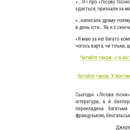
«… Я і про «Лісову Пісню
здається, признали за мій
«…написала драму-поему в
в день їсти… Як я її скін
«Я маю за неї багато комп
чогось варта, чи тільки, 
Читайте також: «І в міс
Читайте також: У Житоми
Сьогодні «Лісова пісня
літератури, а й безпер
перекладена багатьма
французькою, бенгальськ
Джере