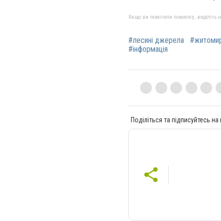
Якщо ви помітили помилку, виділіть нео
#лесині джерела
#житоми
#інформація
Поділіться та підписуйтесь на