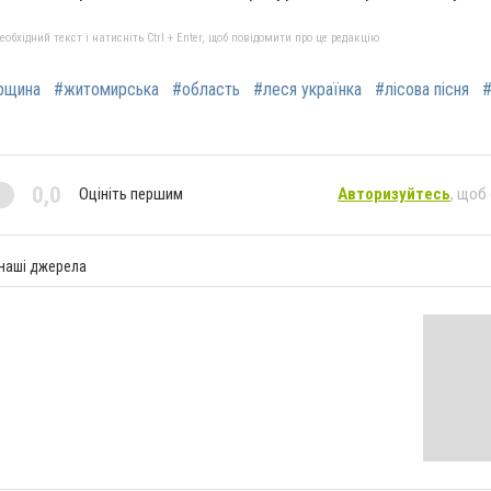
бхідний текст і натисніть Ctrl + Enter, щоб повідомити про це редакцію
рщина
#житомирська
#область
#леся українка
#лісова пісня
#
0,0
Оцініть першим
Авторизуйтесь
, щоб
 наші джерела