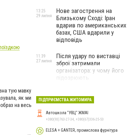
Нове загострення на
13:25
29 липня
Близькому Сході: Іран
вдарив по американських
базах, США вдарили у
відповідь
поїздкою
Після удару по виставці
11:39
27 липня
зброї затримали
організатора: у чому його
підозрюють
авна тую мавку
зувала, як ми
ПІДПРИЄМСТВА ЖИТОМИРА
образ на весь
Автошкола "УВЦ" ЖМАІ
+380(93)763-27-34, +380(67)336-25-53
ELESA + GANTER, промислова фурнітура