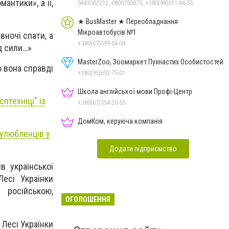
антики», а її,
0443002212, 0800750875, +380(98)011-84-55
★ BusMaster ★ Переобладнання
Мікроавтобусів №1
вночі спати, а
+380(67)599-04-04
ад сили…»
MasterZoo, Зоомаркет Пухнастих Особистостей
о вона справді
+380(95)653-75-01
Школа англійської мови Профі-Центр
сптехніці" із
+380(67)554-20-55
ДомКом, керуюча компанія
 улюбленців у
Додати підприємство
в української
Лесі Українки
 російською,
ОГОЛОШЕННЯ
Лесі Українки