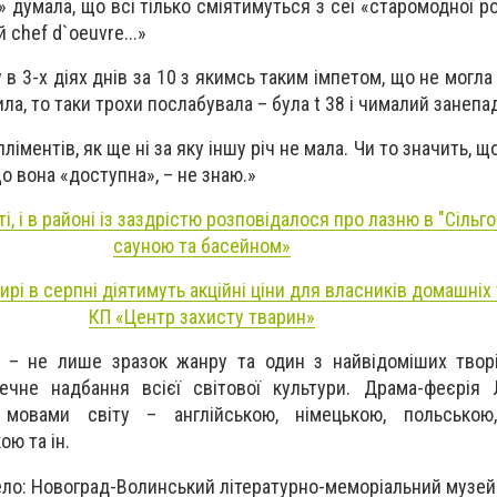
» думала, що всі тілько сміятимуться з сеї «старомодної ром
 chef d`oeuvre...»
 3-х діях днів за 10 з якимсь таким імпетом, що не могла 
чила, то таки трохи послабувала – була t 38 і чималий занеп
ліментів, як ще ні за яку іншу річ не мала. Чи то значить, щ
що вона «доступна», – не знаю.»
ті, і в районі із заздрістю розповідалося про лазню в "Сільго
сауною та басейном»
рі в серпні діятимуть акційні ціни для власників домашніх
КП «Центр захисту тварин»
» – не лише зразок жанру та один з найвідоміших творі
ечне надбання всієї світової культури. Драма-феєрія 
 мовами світу – англійською, німецькою, польською,
ою та ін.
ло: Новоград-Волинський літературно-меморіальний музей 