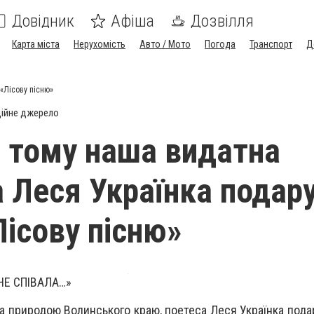
Довідник
Афіша
Дозвілля
Карта міста
Нерухомість
Авто / Мото
Погода
Транспорт
Д
«Лісову пісню»
ійне джерело
в тому наша видатна
 Леся Українка подар
Лісову пісню»
НЕ СПІВАЛА…»
на природою Волинського краю, поетеса Леся Українка пода