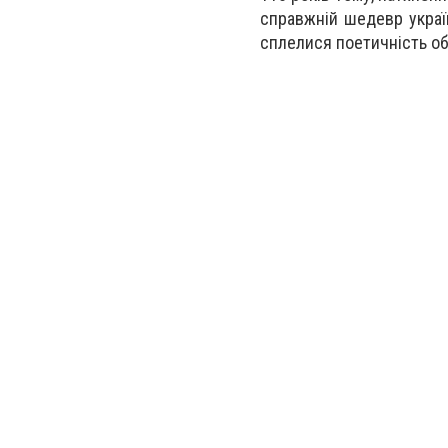
справжній шедевр україн
сплелися поетичність обр