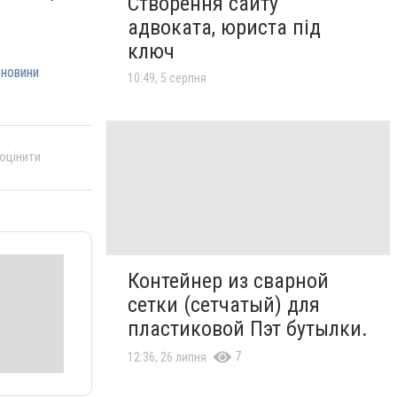
Створення сайту
адвоката, юриста під
ключ
новини
10:49, 5 серпня
 оцінити
Контейнер из сварной
сетки (сетчатый) для
пластиковой Пэт бутылки.
7
12:36, 26 липня