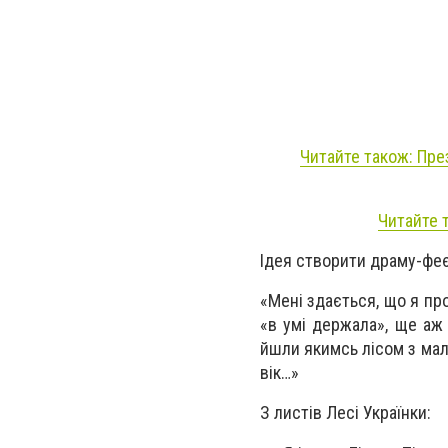
Читайте також: Пре
Читайте 
Ідея створити драму-феє
«Мені здається, що я про
«в умі держала», ще аж 
йшли якимсь лісом з ма
вік…»
З листів Лесі Українки: