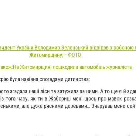
зидент України Володимир Зеленський відвідав з робочою 
Житомирщину,— ФОТО
також:На Житомирщині пошкодили автомобіль журналіста
рію була навіяна спогадами дитинства:
сто згадала наші ліси та затужила за ними. А то ще я й зд
із того часу, як ти в Жабориці мені щось про мавок розка
ленькими, але дуже рясними деревами… Зчарував мене сей 