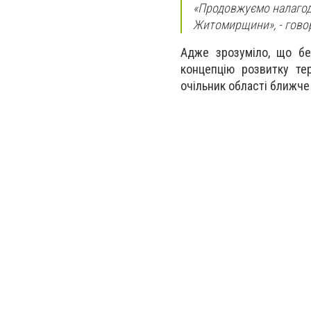
«Продовжуємо налагод
Житомирщини», - говор
Адже зрозуміло, що бе
концепцію розвитку те
очільник області ближче