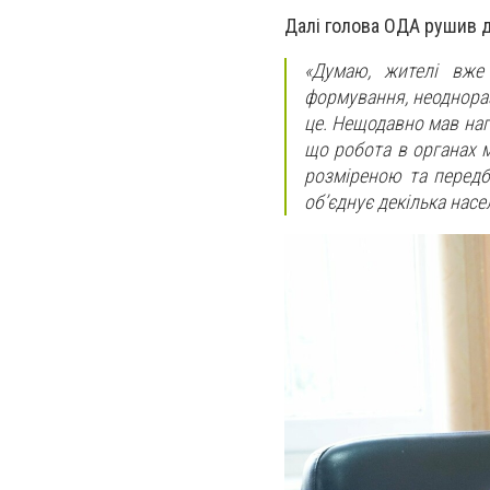
Далі голова ОДА рушив д
«Думаю, жителі вже 
формування, неоднораз
це. Нещодавно мав наг
що робота в органах м
розміреною та передб
об’єднує декілька насе