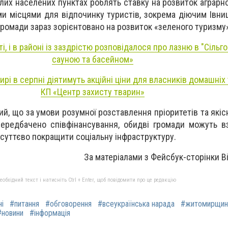
глих населених пунктах роблять ставку на розвиток аграрн
 місцями для відпочинку туристів, зокрема діючим Івни
громади зараз зорієнтовано на розвиток «зеленого туризму
ті, і в районі із заздрістю розповідалося про лазню в "Сільго
сауною та басейном»
рі в серпні діятимуть акційні ціни для власників домашніх
КП «Центр захисту тварин»
ий, що за умови розумної розставлення пріоритетів та якіс
 передбачено співфінансування, обидві громади можуть в
суттєво покращити соціальну інфраструктуру.
За матеріалами з Фейсбук-сторінки В
бхідний текст і натисніть Ctrl + Enter, щоб повідомити про це редакцію
ні
#питання
#обговорення
#всеукраїнська нарада
#житомирщин
#новини
#інформація