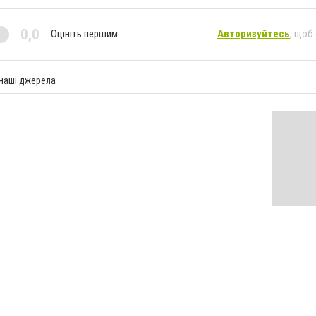
0,0
Оцініть першим
Авторизуйтесь
, щоб
 наші джерела