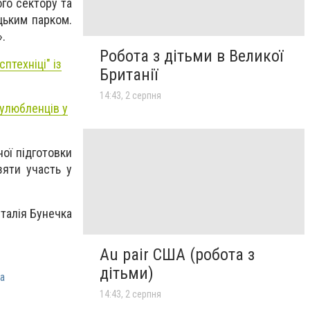
ого сектору та
цьким парком.
».
Робота з дітьми в Великої
сптехніці" із
Британії
14:43, 2 серпня
 улюбленців у
ної підготовки
зяти участь у
італія Бунечка
Au pair США (робота з
дітьми)
а
14:43, 2 серпня