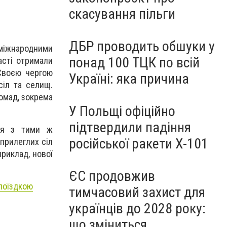
скасування пільги
ДБР проводить обшуки у
міжнародними
понад 100 ТЦК по всій
асті отримали
 Своєю чергою
Україні: яка причина
сіл та селищ.
омад, зокрема
У Польщі офіційно
підтвердили падіння
ься з тими ж
російської ракети Х-101
 прилеглих сіл
приклад, нової
ЄС продовжив
поїздкою
тимчасовий захист для
українців до 2028 року:
що зміниться