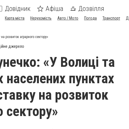
Довідник
Афіша
Дозвілля
Карта міста
Нерухомість
Авто / Мото
Погода
Транспорт
Д
у на розвиток аграрного сектору»
ійне джерело
унечко: «У Волиці та
х населених пунктах
ставку на розвиток
о сектору»