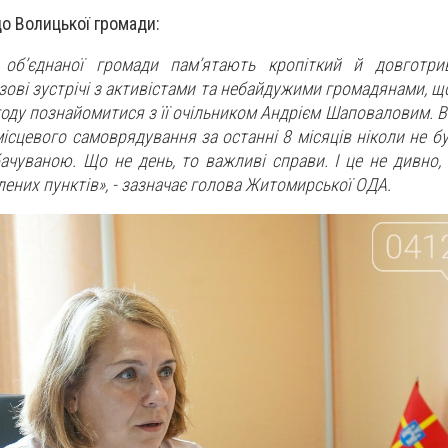
о Волицької громади:
об’єднаної громади пам’ятають кропіткий й довготри
ові зустрічі з активістами та небайдужими громадянами, щ
оду познайомитися з її очільником Андрієм Шаповаловим. В
ісцевого самоврядування за останні 8 місяців ніколи не б
ачуваною. Що не день, то важливі справи. І це не дивно,
лених пунктів», - зазначає голова Житомирської ОДА.