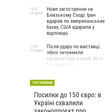
Нове загострення на
13:25
29 липня
Близькому Сході: Іран
вдарив по американських
базах, США вдарили у
відповідь
Після удару по виставці
11:39
27 липня
зброї затримали
організатора: у чому його
підозрюють
ТОП НОВИНИ
Посилки до 150 євро: в
Україні схвалили
законопроєкт про