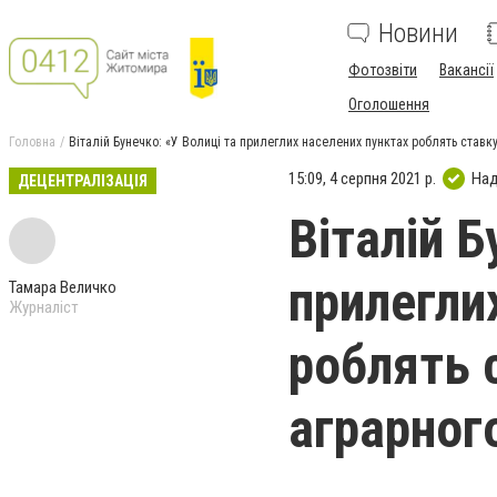
Новини
Фотозвіти
Вакансії
Оголошення
Головна
Віталій Бунечко: «У Волиці та прилеглих населених пунктах роблять ставк
15:09, 4 серпня 2021 р.
Над
ДЕЦЕНТРАЛІЗАЦІЯ
Віталій Б
прилегли
Тамара Величко
Журналіст
роблять 
аграрног