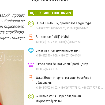
ПІДПРИЄМСТВА ЖИТОМИРА
валий процес
о вболівали за
ELESA + GANTER, промислова фурнітура
ін підкреслює,
0443002212, 0800750875, +380(98)011-84-55
ула спокійною,
Автошкола "УВЦ" ЖМАІ
 адже громада
+380(93)763-27-34, +380(67)336-25-53
Система сповіщення населення
+380(67)340-49-59, +380(67)350-44-68
Школа англійської мови Профі-Центр
+380(67)554-20-55
WaterStore - інтернет магазин басейнів і
обладнання
+380(44)502-01-02, +380(66)777-78-42, +380(67)777-82-19, +380(67)890-80-80, +380(73)890-80-80, +380(44)502-01-03
★ BusMaster ★ Переобладнання
Мікроавтобусів №1