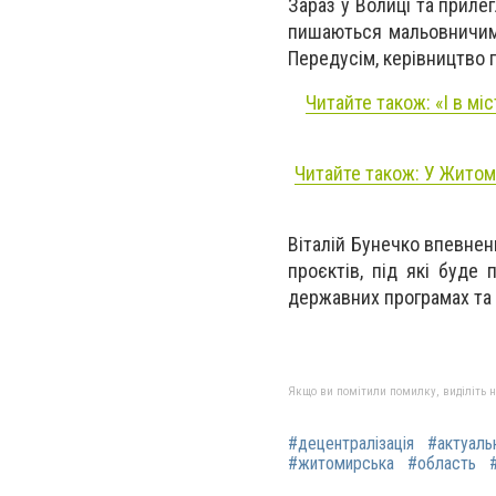
Зараз у Волиці та приле
пишаються мальовничими
Передусім, керівництво 
Читайте також: «І в міс
Читайте також: У Житоми
Віталій Бунечко впевнен
проєктів, під які буде
державних програмах та 
Якщо ви помітили помилку, виділіть нео
#децентралізація
#актуаль
#житомирська
#область