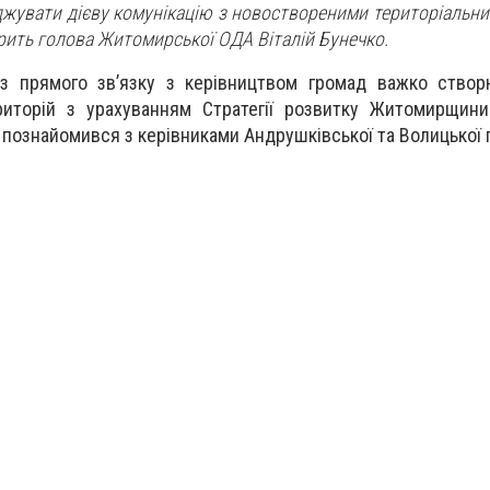
жувати дієву комунікацію з новоствореними територіальн
ить голова Житомирської ОДА Віталій Бунечко.
з прямого зв’язку з керівництвом громад важко створю
риторій з урахуванням Стратегії розвитку Житомирщини
 познайомився з керівниками Андрушківської та Волицької 