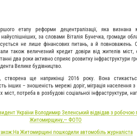
ршого етапу реформи децентралізації, яка визнана 
 найуспішніших, за словами Віталія Бунечка, громади обл
осується не лише фінансових питань, а й повноважень.
али також величезний кредит довіри від жителів міст, 
танні два роки активно сприяє розвитку інфраструктури гр
дента Велике будівництво.
а, створена ще наприкінці 2016 року. Вона стикаєт
сть інших – зношеність мережі доріг, міграція населення з
х міст, потреба в розбудові соціальної інфраструктури, на
зидент України Володимир Зеленський відвідав з робочою 
Житомирщину,— ФОТО
також:На Житомирщині пошкодили автомобіль журналіста