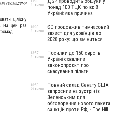
ДБР проводить обшуки у
17:00
ими громадами
31 липня
понад 100 ТЦК по всій
Україні: яка причина
вати цілісну
. На цей раз
ЄС продовжив тимчасовий
16:00
громад.
31 липня
захист для українців до
2028 року: що зміниться
Посилки до 150 євро: в
13:57
31 липня
Україні схвалили
законопроєкт про
скасування пільги
Повний склад Сенату США
16:50
29 липня
запросили на зустріч із
Зеленським для
обговорення нового пакета
санкцій проти РФ, - The Hill