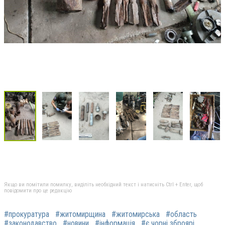
Якщо ви помітили помилку, виділіть необхідний текст і натисніть Ctrl + Enter, щоб
повідомити про це редакцію
#прокуратура
#житомирщина
#житомирська
#область
#законодавство
#новини
#інформація
#є чорні зброярі