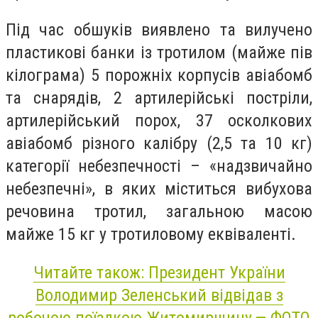
Під час обшуків виявлено та вилучено
пластикові банки із тротилом (майже пів
кілограма) 5 порожніх корпусів авіабомб
та снарядів, 2 артилерійські постріли,
артилерійський порох, 37 осколкових
авіабомб різного калібру (2,5 та 10 кг)
категорії небезпечності – «надзвичайно
небезпечні», в яких міститься вибухова
речовина тротил, загальною масою
майже 15 кг у тротиловому еквіваленті.
Читайте також: Президент України
Володимир Зеленський відвідав з
робочою поїздкою Житомирщину,— ФОТО