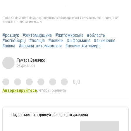
Якщо ви помітили помилку, виділіть необхідний текст і натисніть Ctrl + Enter, щоб
повідомити про це редакцію
#розшук
#житомирщина
#житомирська
#область
#вогнеборці
#поліція
#новини
#інформація
#зникнення
#жінка
#новини житомирщини
#новини житомира
Тамара Величко
Журналіст
0,0
Авторизируйтесь
, чтобы оценить
Поділіться та підписуйтесь на наші джерела