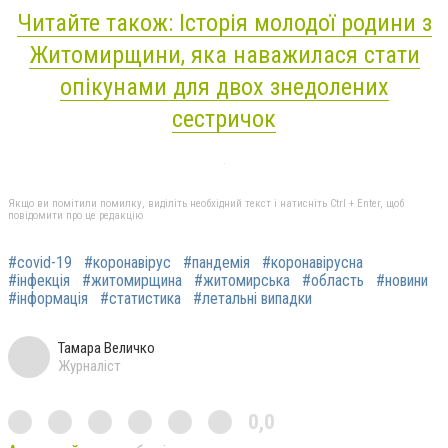
Читайте також: Історія молодої родини з
Житомирщини, яка наважилася стати
опікунами для двох знедолених
сестричок
Якщо ви помітили помилку, виділіть необхідний текст і натисніть Ctrl + Enter, щоб
повідомити про це редакцію
#covid-19
#коронавірус
#пандемія
#коронавірусна
#інфекція
#житомирщина
#житомирська
#область
#новини
#інформація
#статистика
#летальні випадки
Тамара Величко
Журналіст
0,0