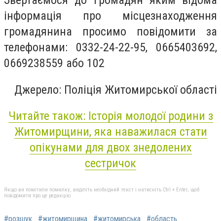
Звертаємося до громадян яким відома
інформація про місцезнаходження
громадянина просимо повідомити за
телефонами: 0332-24-22-95, 0665403692,
0669238559 або 102
Джерело: Поліція Житомирської області
Читайте також: Історія молодої родини з
Житомирщини, яка наважилася стати
опікунами для двох знедолених
сестричок
Якщо ви помітили помилку, виділіть необхідний текст і натисніть Ctrl + Enter, щоб
повідомити про це редакцію
#розшук
#житомирщина
#житомирська
#область