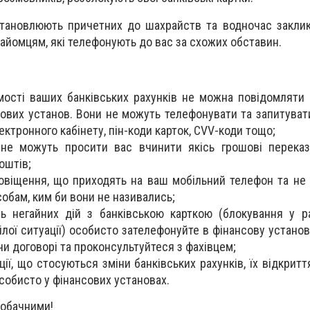
становлюють причетних до шахрайств та водночас закли
найомцям, які телефонують до вас за схожих обставин.
мості ваших банківських рахунків не можна повідомляти н
ових установ. Вони не можуть телефонувати та запитувати
ектронного кабінету, пін-коди карток, CVV-коди тощо;
 не можуть просити вас вчинити якісь грошові перека
оштів;
овіщення, що приходять на ваш мобільний телефон та не
собам, ким би вони не називались;
ь негайних дій з банківською карткою (блокування у р
ілої ситуації) особисто зателефонуйте в фінансову устано
чи договорі та проконсультуйтеся з фахівцем;
ції, що стосуються зміни банківських рахунків, їх відкритт
особисто у фінансових установах.
 обачними!