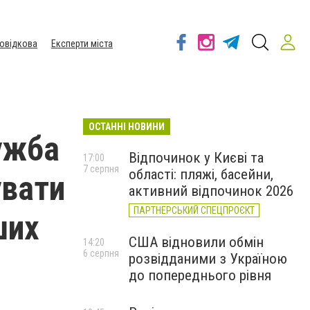
овідкова
Експерти міста
ОСТАННІ НОВИНИ
лужба
Відпочинок у Києві та
17:00
7 серпня
області: пляжі, басейни,
увати
активний відпочинок 2026
ПАРТНЕРСЬКИЙ СПЕЦПРОЄКТ
ших
США відновили обмін
14:20
6 серпня
розвідданими з Україною
до попереднього рівня