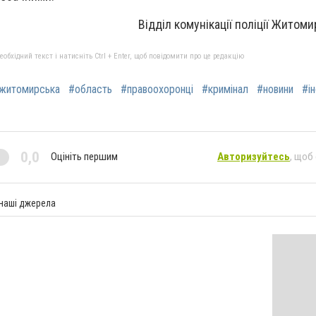
Відділ комунікації поліції Житоми
бхідний текст і натисніть Ctrl + Enter, щоб повідомити про це редакцію
житомирська
#область
#правоохоронці
#кримінал
#новини
#і
0,0
Оцініть першим
Авторизуйтесь
, щоб
 наші джерела