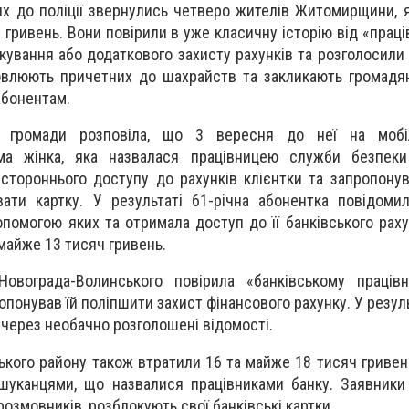
их до поліції звернулись четверо жителів Житомирщини, я
 гривень. Вони повірили в уже класичну історію від «праці
кування або додаткового захисту рахунків та розголосили 
новлюють причетних до шахрайств та закликають громадя
абонентам.
ї громади розповіла, що 3 вересня до неї на моб
ма жінка, яка назвалася працівницею служби безпеки
стороннього доступу до рахунків клієнтки та запропону
вати картку. У результаті 61-річна абонентка повідоми
допомогою яких та отримала доступ до її банківського раху
 майже 13 тисяч гривень.
Новограда-Волинського повірила «банківському працівн
опонував їй поліпшити захист фінансового рахунку. У резул
ь через необачно розголошені відомості.
кого району також втратили 16 та майже 18 тисяч гривен
шуканцями, що назвалися працівниками банку. Заявники
озмовників, розблокують свої банківські картки.