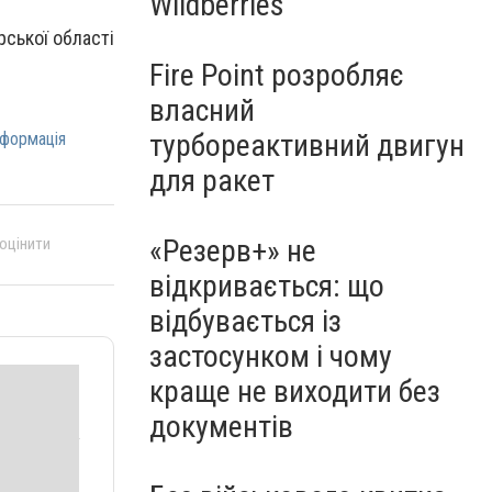
Wildberries
рської області
Fire Point розробляє
власний
турбореактивний двигун
нформація
для ракет
«Резерв+» не
 оцінити
відкривається: що
відбувається із
застосунком і чому
краще не виходити без
документів