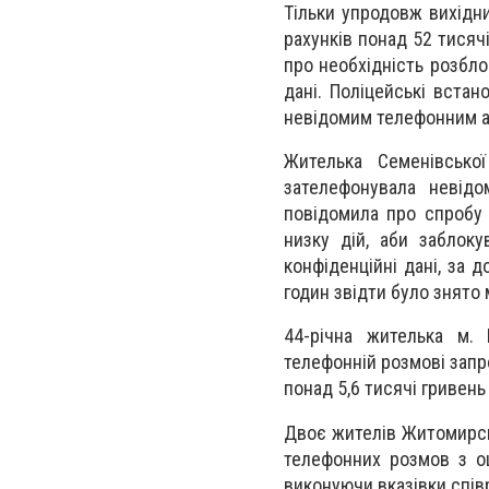
Тільки упродовж вихідн
рахунків понад 52 тисячі
про необхідність розбло
дані. Поліцейські вста
невідомим телефонним 
Жителька Семенівсько
зателефонувала невідо
повідомила про спробу 
низку дій, аби заблоку
конфіденційні дані, за 
годин звідти було знято
44-річна жителька м. 
телефонній розмові запр
понад 5,6 тисячі гривен
Двоє жителів Житомирсь
телефонних розмов з о
виконуючи вказівки співр