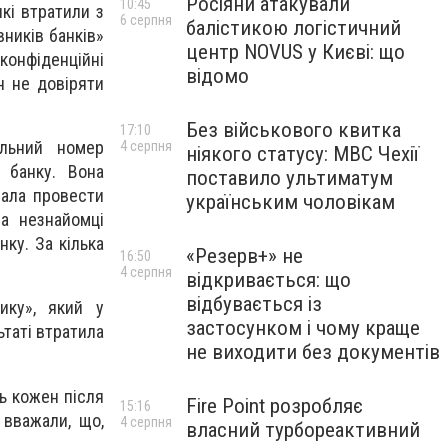
Росіяни атакували
10:45
кі втратили з
6 серпня
балістикою логістичний
вників банків»
центр NOVUS у Києві: що
конфіденційні
відомо
н не довіряти
Без військового квитка
17:10
ільний номер
4 серпня
ніякого статусу: МВС Чехії
 банку. Вона
поставило ультиматум
вала провести
українським чоловікам
ла незнайомці
нку. За кілька
«Резерв+» не
16:50
4 серпня
відкривається: що
відбувається із
ику», який у
застосунком і чому краще
ьтаті втратила
не виходити без документів
ь кожен після
Fire Point розробляє
15:16
 вважали, що,
4 серпня
власний турбореактивний