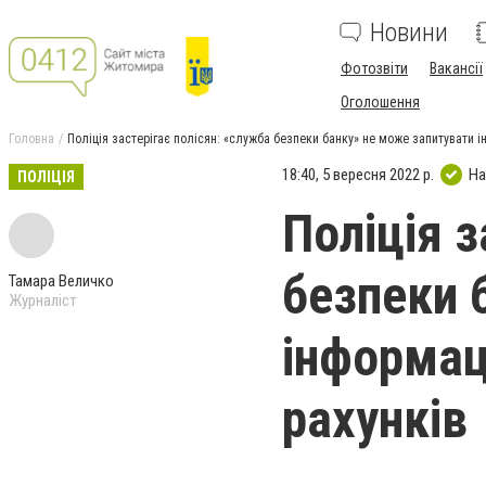
Новини
Фотозвіти
Вакансії
Оголошення
Головна
Поліція застерігає полісян: «служба безпеки банку» не може запитувати 
18:40, 5 вересня 2022 р.
На
ПОЛІЦІЯ
Поліція з
безпеки 
Тамара Величко
Журналіст
інформац
рахунків