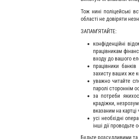
Тож нині поліцейські в
області не довіряти нез
ЗАПАМ’ЯТАЙТЕ:
конфіденційні відо
працівникам фінанс
входу до вашого ел
працівники банків
захисту ваших же к
уважно читайте сп
паролі стороннім о
за потреби якихос
крадіжки, незрозум
вказаним на картці 
усі необхідні опера
інші дії проводьте 
Будьте розсудливими та