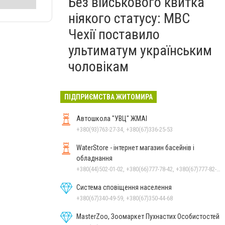
Без військового квитка
ніякого статусу: МВС
Чехії поставило
ультиматум українським
чоловікам
ПІДПРИЄМСТВА ЖИТОМИРА
Автошкола "УВЦ" ЖМАІ
+380(93)763-27-34, +380(67)336-25-53
WaterStore - інтернет магазин басейнів і
обладнання
+380(44)502-01-02, +380(66)777-78-42, +380(67)777-82-19, +380(67)890-80-80, +380(73)890-80-80, +380(44)502-01-03
Система сповіщення населення
+380(67)340-49-59, +380(67)350-44-68
MasterZoo, Зоомаркет Пухнастих Особистостей