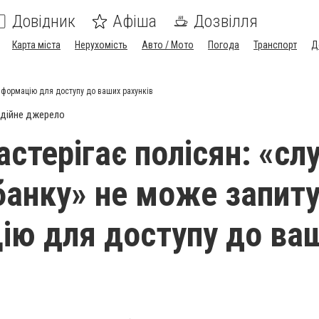
Довідник
Афіша
Дозвілля
Карта міста
Нерухомість
Авто / Мото
Погода
Транспорт
Д
інформацію для доступу до ваших рахунків
дійне джерело
астерігає полісян: «с
банку» не може запит
ію для доступу до ва