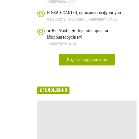
+380(95)653-75-01
ELESA + GANTER, промислова фурнітура
0443002212, 0800750875, +380(98)011-84-55
★ BusMaster ★ Переобладнання
Мікроавтобусів №1
+380(67)599-04-04
Додати підприємство
ОГОЛОШЕННЯ