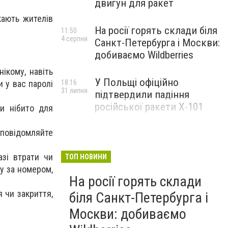
двигун для ракет
кають жителів
На росії горять склади біля
11:50
4 серпня
Санкт-Петербурга і Москви:
добиваємо Wildberries
ікому, навіть
У Польщі офіційно
18:16
 у вас паролі
31 липня
підтвердили падіння
російської ракети Х-101
зи нібито для
 повідомляйте
азі втрати чи
ТОП НОВИНИ
ву за номером,
На росії горять склади
я чи закриття,
біля Санкт-Петербурга і
Москви: добиваємо