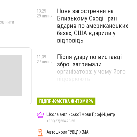
Нове загострення на
13:25
29 липня
Близькому Сході: Іран
 оцінити
вдарив по американських
базах, США вдарили у
відповідь
Після удару по виставці
11:39
27 липня
зброї затримали
організатора: у чому його
підозрюють
ПІДПРИЄМСТВА ЖИТОМИРА
Школа англійської мови Профі-Центр
+380(67)554-20-55
Автошкола "УВЦ" ЖМАІ