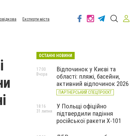
овідкова
Експерти міста
ОСТАННІ НОВИНИ
і
Відпочинок у Києві та
17:00
Вчора
області: пляжі, басейни,
ни
активний відпочинок 2026
ПАРТНЕРСЬКИЙ СПЕЦПРОЄКТ
і
У Польщі офіційно
18:16
31 липня
підтвердили падіння
російської ракети Х-101