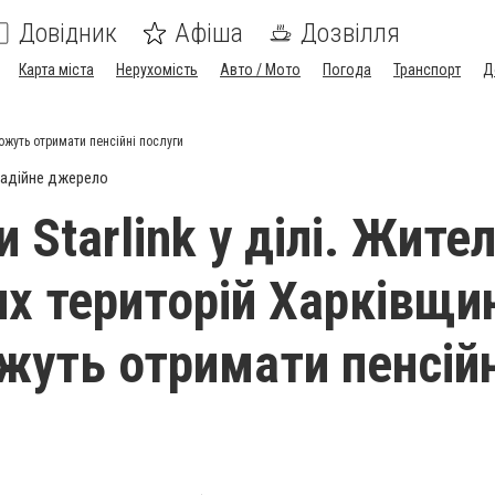
Довідник
Афіша
Дозвілля
Карта міста
Нерухомість
Авто / Мото
Погода
Транспорт
Д
можуть отримати пенсійні послуги
адійне джерело
 Starlink у ділі. Жител
их територій Харківщи
жуть отримати пенсійн