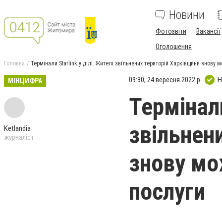
Новини
Фотозвіти
Вакансії
Оголошення
Головна
Термінали Starlink у ділі. Жителі звільнених територій Харківщини знову 
09:30, 24 вересня 2022 р.
Н
МІНЦИФРА
Термінали
звільнен
Ketlandia
журналіст
знову мо
послуги