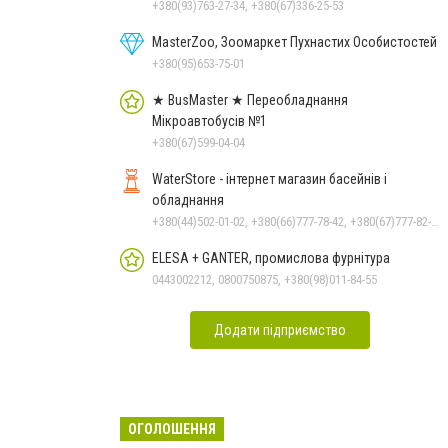
+380(93)763-27-34, +380(67)336-25-53
MasterZoo, Зоомаркет Пухнастих Особистостей
+380(95)653-75-01
★ BusMaster ★ Переобладнання
Мікроавтобусів №1
+380(67)599-04-04
WaterStore - інтернет магазин басейнів і
обладнання
+380(44)502-01-02, +380(66)777-78-42, +380(67)777-82-19, +380(67)890-80-80, +380(73)890-80-80, +380(44)502-01-03
ELESA + GANTER, промислова фурнітура
0443002212, 0800750875, +380(98)011-84-55
Додати підприємство
ОГОЛОШЕННЯ