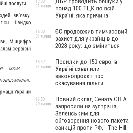
ДБР проводить обшуки у
17:00
ійні послуги.
31 липня
понад 100 ТЦК по всій
Україні: яка причина
дей зв'язку.
гіон. Швидко
ЄС продовжив тимчасовий
16:00
31 липня
захист для українців до
ви, Мінцифра
2028 року: що зміниться
алам сервісні
Посилки до 150 євро: в
13:57
31 липня
зі — Ізюм.
Україні схвалили
законопроєкт про
повідомленні.
скасування пільги
мації України
Повний склад Сенату США
16:50
29 липня
запросили на зустріч із
Зеленським для
обговорення нового пакета
санкцій проти РФ, - The Hill