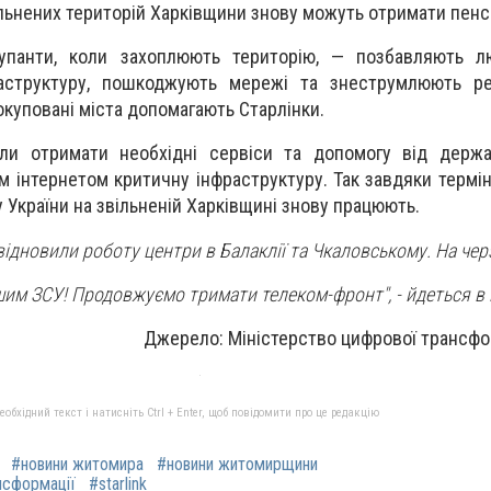
звільнених територій Харківщини знову можуть отримати пенс
панти, коли захоплюють територію, — позбавляють лю
аструктуру, пошкоджують мережі та знеструмлюють ре
окуповані міста допомагають Старлінки.
и отримати необхідні сервіси та допомогу від держа
 інтернетом критичну інфраструктуру. Так завдяки термін
 України на звільненій Харківщині знову працюють.
відновили роботу центри в Балаклії та Чкаловському. На чер
м ЗСУ! Продовжуємо тримати телеком-фронт", - йдеться в 
Джерело: Міністерство цифрової трансфор
бхідний текст і натисніть Ctrl + Enter, щоб повідомити про це редакцію
#новини житомира
#новини житомирщини
нсформації
#starlink