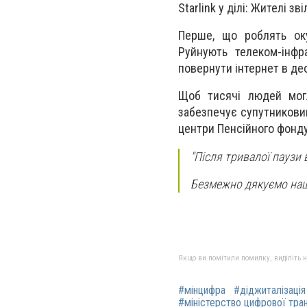
Starlink у ділі: Жителі 
Перше, що роблять оку
Руйнують телеком-інфр
повернути інтернет в де
Щоб тисячі людей могл
забезпечує супутниковим
центри Пенсійного фонду
"Після тривалої паузи 
Безмежно дякуємо наши
Якщо ви помітили помилку, виділіть нео
#мінцифра
#діджиталізація
#міністерство цифрової тра