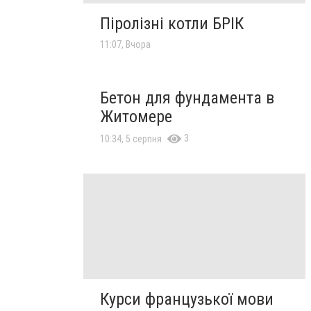
Піролізні котли БРІК
11:07, Вчора
Бетон для фундамента в
Житомере
3
10:34, 5 серпня
Курси французької мови