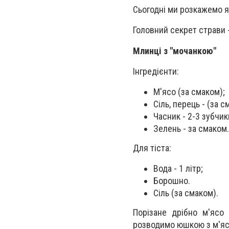
Сьогодні ми розкажемо я
Головний секрет страви -
Млинці з "мочанкою"
Інгредієнти:
М'ясо (за смаком);
Сіль, перець - (за с
Часник - 2-3 зубчик
Зелень - за смаком.
Для тіста:
Вода - 1 літр;
Борошно.
Сіль (за смаком).
Порізане дрібно м'ясо
розводимо юшкою з м'яса,