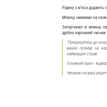
Рідину з м'яса додають с
Млинці смажимо на сковор
Загортаємо в млинці п
дрібно нарізаний часник
"Приєднуйтесь до кон
ваших громад на на
найкращих страв.
Головний приз - відео
Чекаємо на ваші рецепт