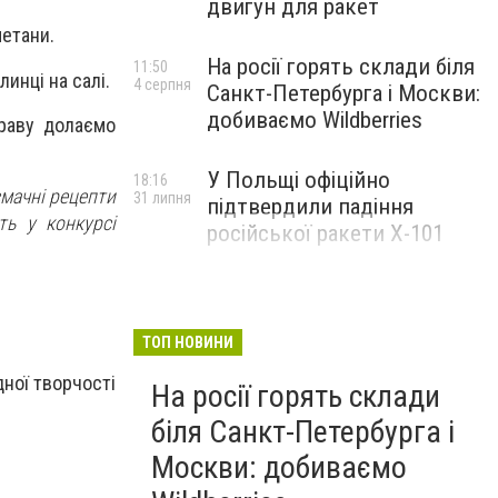
двигун для ракет
метани.
На росії горять склади біля
11:50
инці на салі.
4 серпня
Санкт-Петербурга і Москви:
добиваємо Wildberries
раву долаємо
У Польщі офіційно
18:16
мачні рецепти
31 липня
підтвердили падіння
ть у конкурсі
російської ракети Х-101
ТОП НОВИНИ
ної творчості
На росії горять склади
біля Санкт-Петербурга і
Москви: добиваємо