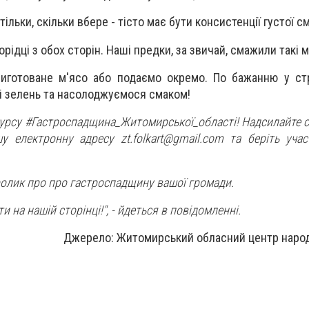
тільки, скільки вбере - тісто має бути консистенції густої с
ідці з обох сторін. Наші предки, за звичай, смажили такі мл
риготоване м'ясо або подаємо окремо. По бажанню у ст
 і зелень та насолоджуємося смаком!
курсу #Гастроспадщина_Житомирської_області! Надсилайте с
шу електронну адресу
zt.folkart@gmail.com
та беріть учас
ролик про про гастроспадщину вашої громади.
и на нашій сторінці!", - йдеться в повідомленні.
Джерело: Житомирський обласний центр народ