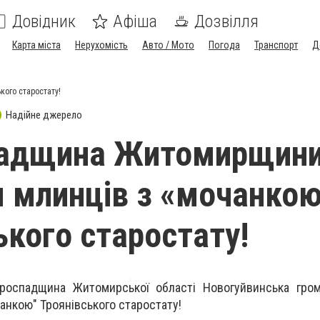
Довідник
Афіша
Дозвілля
Карта міста
Нерухомість
Авто / Мото
Погода
Транспорт
Д
ого старостату!
Надійне джерело
падщина Житомирщини
 млинців з «мочанко
ького старостату!
роспадщина Житомирської області Новогуйвинська гром
анкою" Троянівського старостату!