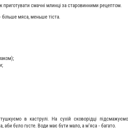
к приготувати смачні млинці за старовинними рецептом.
 більше мяса, меньше тіста.
маком);
и;
 тушкуємо в каструлі. На сухій сковорідці підсмажуєм
 аби було густе. Води має бути мало, а м'яса - багато.