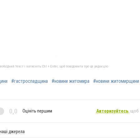
бхідний текст і натисніть Ctrl + Enter, щоб повідомити про це редакцію
щини
#гастроспадщина
#новини житомира
#новини житомирщини
0,0
Оцініть першим
Авторизуйтесь
, щоб
 наші джерела