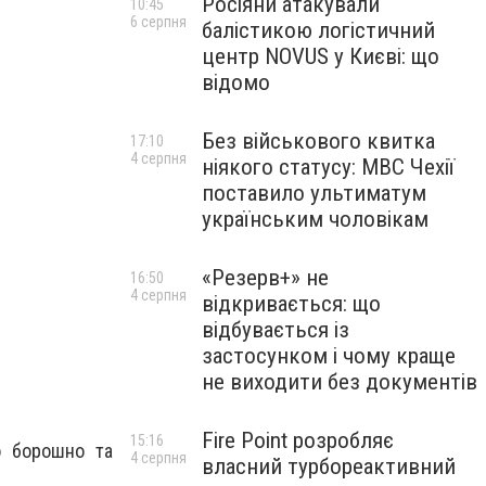
Росіяни атакували
10:45
6 серпня
балістикою логістичний
центр NOVUS у Києві: що
відомо
Без військового квитка
17:10
4 серпня
ніякого статусу: МВС Чехії
поставило ультиматум
українським чоловікам
«Резерв+» не
16:50
4 серпня
відкривається: що
відбувається із
застосунком і чому краще
не виходити без документів
Fire Point розробляє
15:16
о борошно та
4 серпня
власний турбореактивний