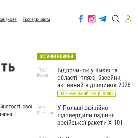
овідкова
Експерти міста
ОСТАННІ НОВИНИ
ють
Відпочинок у Києві та
17:00
Вчора
області: пляжі, басейни,
активний відпочинок 2026
ПАРТНЕРСЬКИЙ СПЕЦПРОЄКТ
йнятості свої
У Польщі офіційно
18:16
31 липня
ччини.
підтвердили падіння
російської ракети Х-101