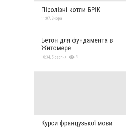
Піролізні котли БРІК
11:07, Вчора
Бетон для фундамента в
Житомере
3
10:34, 5 серпня
Курси французької мови