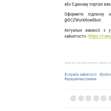
або Єдиному порталі вак
Оформити підписку н
@DCZWorkNowBbot.
Актуальні вакансії з 
зайнятості»:
https://t.m
Якщо ви помітили помилку, виділіть нео
#служба зайнятості
#робо
#працевлаштування