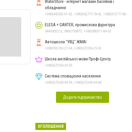
WaterStore - інтернет магазин басейнів і
обладнання
+380(44)502-01-02, +380(66)777-78-42, +380(67)777-82-19, +380(67)890-80-80, +380(73)890-80-80, +380(44)502-01-03
ELESA + GANTER, промислова фурнітура
0443002212, 0800750875, +380(98)011-84-55
Автошкола "УВЦ" ЖМАІ
+380(93)763-27-34, +380(67)336-25-53
Школа англійської мови Профі-Центр
+380(67)554-20-55
Система сповіщення населення
+380(67)340-49-59, +380(67)350-44-68
Додати підприємство
ОГОЛОШЕННЯ