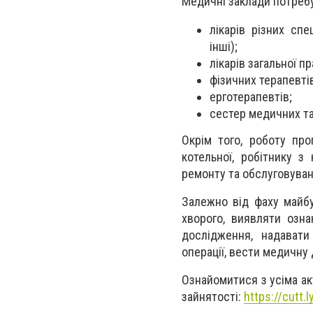
Медичні заклади потреб
лікарів різних спец
інші);
лікарів загальної п
фізичних терапевті
ерготерапевтів;
сестер медичних та 
Окрім того, роботу про
котельної, робітнику з
ремонту та обслуговува
Залежно від фаху майбу
хворого, виявляти озна
дослідження, надавати
операції, вести медичну
Ознайомитися з усіма а
зайнятості:
https://cutt.