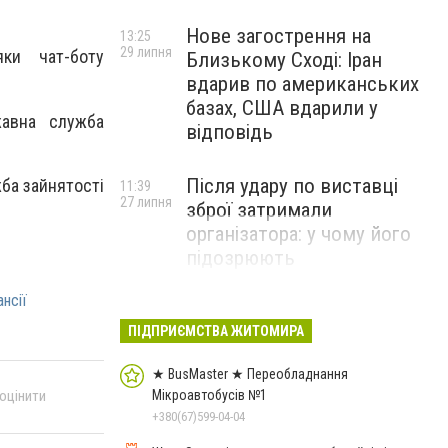
Нове загострення на
13:25
29 липня
ки чат-боту
Близькому Сході: Іран
вдарив по американських
базах, США вдарили у
жавна служба
відповідь
Після удару по виставці
ба зайнятості
11:39
27 липня
зброї затримали
організатора: у чому його
підозрюють
нсії
ПІДПРИЄМСТВА ЖИТОМИРА
★ BusMaster ★ Переобладнання
Мікроавтобусів №1
 оцінити
+380(67)599-04-04