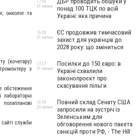
ДБР проводить обшуки у
17:00
31 липня
понад 100 ТЦК по всій
ог, онколог та
Україні: яка причина
ЄС продовжив тимчасовий
16:00
31 липня
захист для українців до
2028 року: що зміниться
ту (кочегару)
Посилки до 150 євро: в
13:57
ктромонтеру з
31 липня
Україні схвалили
законопроєкт про
скасування пільги
не обстеження
і лабораторні
Повний склад Сенату США
 позапланові
16:50
29 липня
запросили на зустріч із
Зеленським для
 сайті служби
обговорення нового пакета
санкцій проти РФ, - The Hill