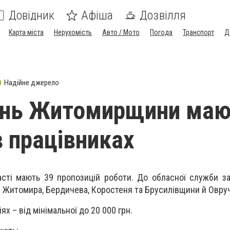
Довідник
Афіша
Дозвілля
Карта міста
Нерухомість
Авто / Мото
Погода
Транспорт
Д
Надійне джерело
рень Житомирщини ма
в працівниках
ласті мають 39 пропозицій роботи. До обласної служби за
и Житомира, Бердичева, Коростеня та Брусилівщини й Овру
ях – від мінімальної до 20 000 грн.