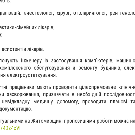
ують:
іалізацій: анестезіолог, хірург, отоларинголог, рентгенол
рактики-сімейних лікарів;
в;
асистентів лікарів.
понують інженеру із застосування комп'ютерів, машиніс
 комплексного обслуговування й ремонту будинків, еле
ння електроустаткування.
тні працівники мають проводити цілеспрямоване клініч
ки захворювання, призначати в необхідній послідовност
 невідкладну медичну допомогу, проводити планові та
 документацію.
ктуальними на Житомирщині пропозиціями роботи можна на
ly/4Dz4cVI