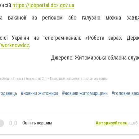
ансій
https://jobportal.dcz.gov.ua
а вакансії за регіоном або галуззю можна завдя
усієї України на телеграм-каналі: «Робота зараз: Дер
e/worknowdcz
.
Джерело: Житомирська обласна служ
бхідний текст і натисніть Ctrl + Enter, щоб повідомити про це редакцію
тодавець
#новини житомира
#новини житомирщини
#головне вака
0,0
Оцініть першим
Авторизуйтесь
, щоб