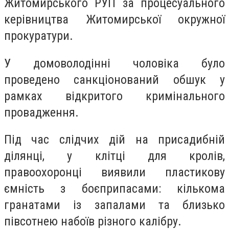
Житомирського РУП за процесуального
керівництва Житомирської окружної
прокуратури.
У домоволодінні чоловіка було
проведено санкціонований обшук у
рамках відкритого кримінального
провадження.
Під час слідчих дій на присадибній
ділянці, у клітці для кролів,
правоохоронці виявили пластикову
ємність з боєприпасами: кількома
гранатами із запалами та близько
півсотнею набоїв різного калібру.