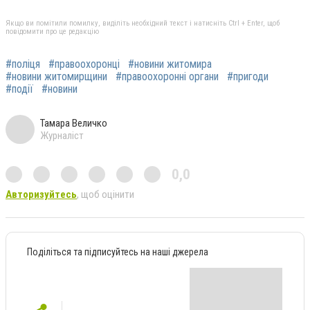
Якщо ви помітили помилку, виділіть необхідний текст і натисніть Ctrl + Enter, щоб
повідомити про це редакцію
#поліця
#правоохоронці
#новини житомира
#новини житомирщини
#правоохоронні органи
#пригоди
#події
#новини
Тамара Величко
Журналіст
0,0
Авторизуйтесь
, щоб оцінити
Поділіться та підписуйтесь на наші джерела