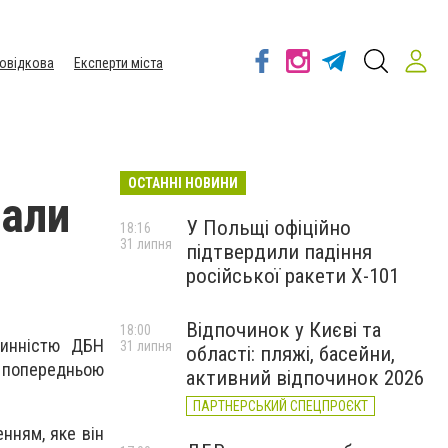
овідкова
Експерти міста
ОСТАННІ НОВИНИ
мали
У Польщі офіційно
18:16
31 липня
підтвердили падіння
російської ракети Х-101
Відпочинок у Києві та
18:00
чинністю ДБН
31 липня
області: пляжі, басейни,
а попередньою
активний відпочинок 2026
ПАРТНЕРСЬКИЙ СПЕЦПРОЄКТ
нням, яке він