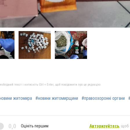
бхідний текст і натисніть Ctrl + Enter, щоб повідомити про це редакцію
новини житомира
#новини житомирщини
#правоохоронні органи
0,0
Оцініть першим
Авторизуйтесь
, щоб