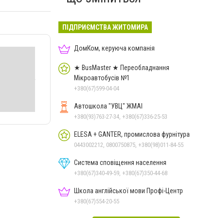
ПІДПРИЄМСТВА ЖИТОМИРА
ДомКом, керуюча компанія
★ BusMaster ★ Переобладнання
Мікроавтобусів №1
+380(67)599-04-04
Автошкола "УВЦ" ЖМАІ
+380(93)763-27-34, +380(67)336-25-53
ELESA + GANTER, промислова фурнітура
0443002212, 0800750875, +380(98)011-84-55
Система сповіщення населення
+380(67)340-49-59, +380(67)350-44-68
Школа англійської мови Профі-Центр
+380(67)554-20-55