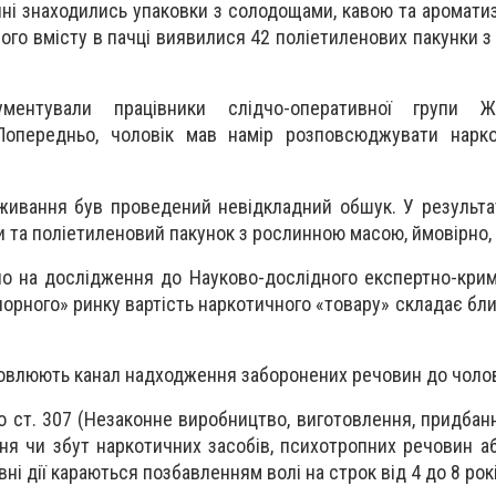
ні знаходились упаковки з солодощами, кавою та аромати
ого вмісту в пачці виявилися 42 поліетиленових пакунки з
ментували працівники слідчо-оперативної групи Ж
. Попередньо, чоловік мав намір розповсюджувати нарк
живання був проведений невідкладний обшук. У результат
и та поліетиленовий пакунок з рослинною масою, ймовірно, 
о на дослідження до Науково-дослідного експертно-крим
чорного» ринку вартість наркотичного «товару» складає бл
новлюють канал надходження заборонених речовин до чолов
о ст. 307 (Незаконне виробництво, виготовлення, придбанн
я чи збут наркотичних засобів, психотропних речовин або
вні дії караються позбавленням волі на строк від 4 до 8 рокі