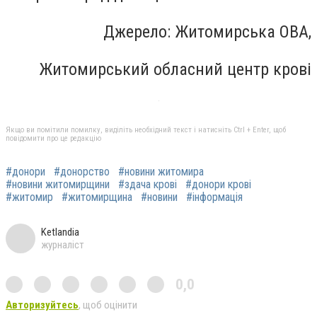
Джерело: Житомирська ОВА,
Житомирський обласний центр крові
Якщо ви помітили помилку, виділіть необхідний текст і натисніть Ctrl + Enter, щоб
повідомити про це редакцію
#донори
#донорство
#новини житомира
#новини житомирщини
#здача крові
#донори крові
#житомир
#житомирщина
#новини
#інформація
Ketlandia
журналіст
0,0
Авторизуйтесь
, щоб оцінити