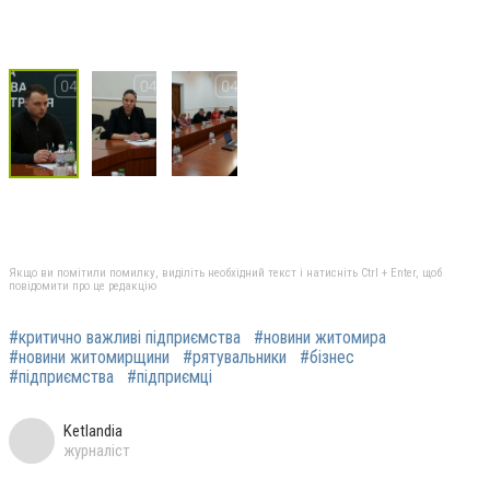
Якщо ви помітили помилку, виділіть необхідний текст і натисніть Ctrl + Enter, щоб
повідомити про це редакцію
#критично важливі підприємства
#новини житомира
#новини житомирщини
#рятувальники
#бізнес
#підприємства
#підприємці
Ketlandia
журналіст