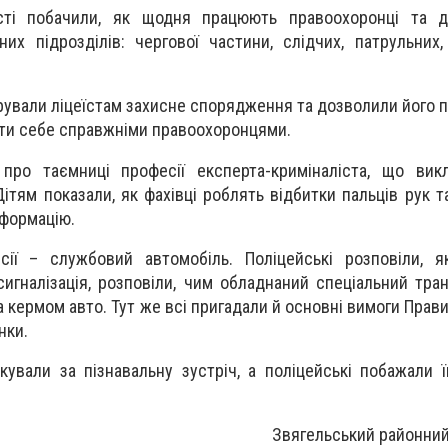
сті побачили, як щодня працюють правоохоронці та д
них підрозділів: чергової частини, слідчих, патрульних,
ували ліцеїстам захисне спорядження та дозволили його п
ути себе справжніми правоохоронцями.
про таємниці професії експерта-криміналіста, що вик
ітям показали, як фахівці роблять відбитки пальців рук т
нформацію.
сії – службовий автомобіль. Поліцейські розповіли, я
сигналізація, розповіли, чим обладнаний спеціальний тра
а кермом авто. Тут же всі пригадали й основні вимоги Пра
нки.
кували за пізнавальну зустріч, а поліцейські побажали ї
Звягельський районний 