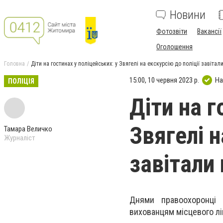
Новини
Фотозвіти
Вакансії
Оголошення
Головна
Діти на гостинах у поліцейських: у Звягелі на екскурсію до поліції завіта
15:00, 10 червня 2023 р.
На
ПОЛІЦІЯ
Діти на г
Звягелі н
Тамара Величко
Журналіст
завітали
Днями правоохоронці 
вихованцям місцевого л