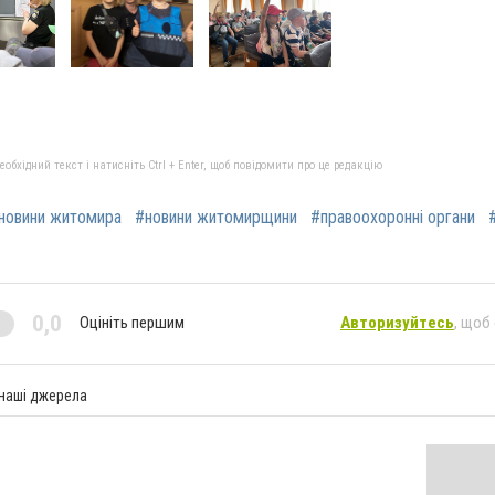
бхідний текст і натисніть Ctrl + Enter, щоб повідомити про це редакцію
новини житомира
#новини житомирщини
#правоохоронні органи
0,0
Оцініть першим
Авторизуйтесь
, щоб
 наші джерела