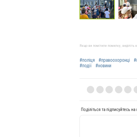
Якщо ви помітили помилку, виділіть нео
#поліця
#правоохоронці
#
#події
#новини
Поділіться та підписуйтесь на