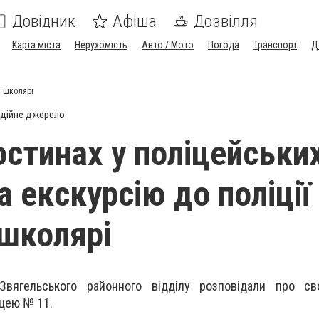
Довідник
Афіша
Дозвілля
Карта міста
Нерухомість
Авто / Мото
Погода
Транспорт
Д
ли школярі
дійне джерело
остинах у поліцейських
а екскурсію до поліції
 школярі
Звягельського районного відділу розповідали про с
іцею № 11.