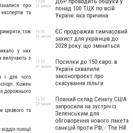
ДБР проводить обшуки у
17:00
ізналися про
31 липня
понад 100 ТЦК по всій
 експертів та
Україні: яка причина
ЄС продовжив тимчасовий
риміряти, тож
16:00
31 липня
захист для українців до
2028 року: що зміниться
ликало у них
а вилучають з
Посилки до 150 євро: в
13:57
31 липня
Україні схвалили
законопроєкт про
к і для чого
скасування пільги
нспорт. Кожен
вил дорожнього
Повний склад Сенату США
16:50
29 липня
запросили на зустріч із
м цікавого та
Зеленським для
обговорення нового пакета
санкцій проти РФ, - The Hill
відділ поліції