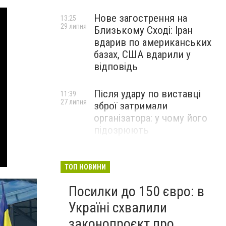
Нове загострення на
13:25
29 липня
Близькому Сході: Іран
вдарив по американських
базах, США вдарили у
відповідь
Після удару по виставці
11:39
27 липня
зброї затримали
організатора: у чому його
підозрюють
ТОП НОВИНИ
Посилки до 150 євро: в
Україні схвалили
законопроєкт про