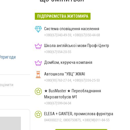
ПІДПРИЄМСТВА ЖИТОМИРА
Система сповіщення населення
+380(67)340-49-59, +380(67)350-44-68
Школа англійської мови Профі-Центр
+380(67)554-20-55
#пригоди
ДомКом, керуюча компанія
Автошкола "УВЦ" ЖМАІ
+380(93)763-27-34, +380(67)336-25-53
 оцінити
★ BusMaster ★ Переобладнання
Мікроавтобусів №1
+380(67)599-04-04
ELESA + GANTER, промислова фурнітура
0443002212, 0800750875, +380(98)011-84-55