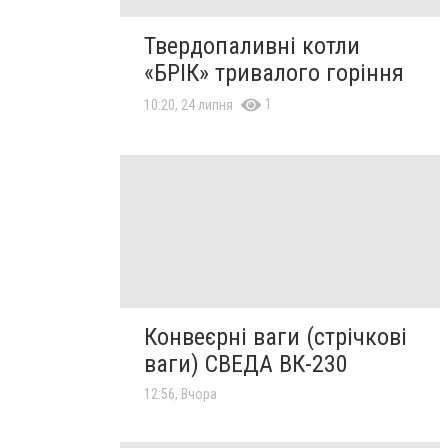
Твердопаливні котли
«БРІК» тривалого горіння
1
10:20, 24 липня
Конвеєрні ваги (стрічкові
ваги) СВЕДА ВК-230
12:56, Вчора