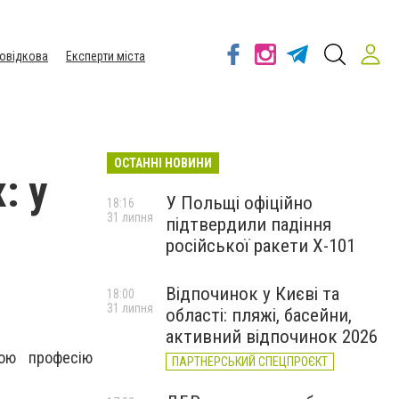
овідкова
Експерти міста
ОСТАННІ НОВИНИ
: у
У Польщі офіційно
18:16
31 липня
підтвердили падіння
російської ракети Х-101
Відпочинок у Києві та
18:00
31 липня
області: пляжі, басейни,
активний відпочинок 2026
вою професію
ПАРТНЕРСЬКИЙ СПЕЦПРОЄКТ