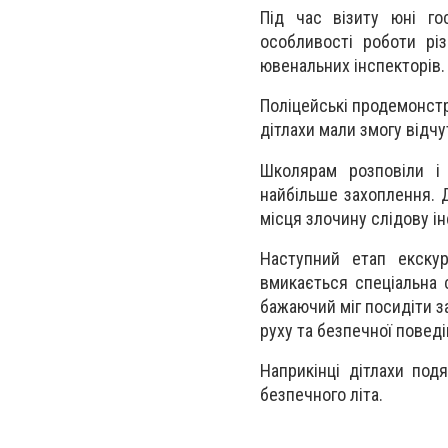
Під час візиту юні го
особливості роботи різ
ювенальних інспекторів.
Поліцейські продемонстр
дітлахи мали змогу відч
Школярам розповіли і 
найбільше захоплення. Д
місця злочину слідову і
Наступний етап екскур
вмикається спеціальна 
бажаючий міг посидіти з
руху та безпечної поведі
Наприкінці дітлахи подя
безпечного літа.