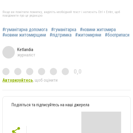
Якщо ви помітили помилку, виділіть необхідний текст і натисніть Ctrl + Enter, щоб
повідомити про це редакцію
#гуманітарна допомога
#гуманітарка
#новини житомира
#новини житомирщини
#підтримка
#житомиряни
#боєприпаси
Ketlandia
журналіст
0,0
Авторизуйтесь
, щоб оцінити
Поділіться та підписуйтесь на наші джерела