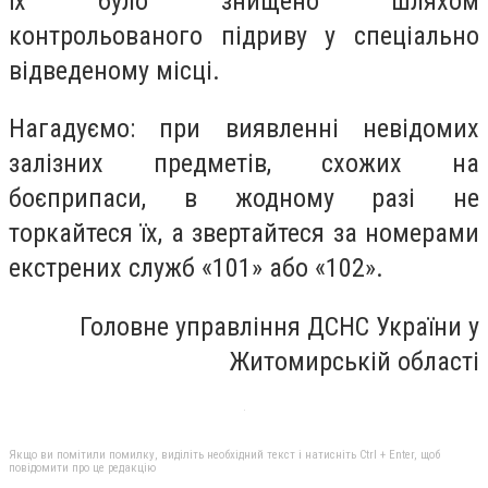
Їх було знищено шляхом
контрольованого підриву у спеціально
відведеному місці.
Нагадуємо: при виявленні невідомих
залізних предметів, схожих на
боєприпаси, в жодному разі не
торкайтеся їх, а звертайтеся за номерами
екстрених служб «101» або «102».
Головне управління ДСНС України у
Житомирській області
Якщо ви помітили помилку, виділіть необхідний текст і натисніть Ctrl + Enter, щоб
повідомити про це редакцію