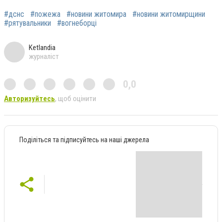
#дснс
#пожежа
#новини житомира
#новини житомирщини
#рятувальники
#вогнеборці
Ketlandia
журналіст
0,0
Авторизуйтесь
, щоб оцінити
Поділіться та підписуйтесь на наші джерела