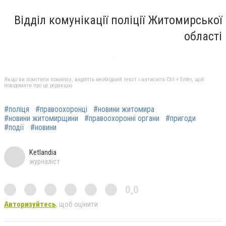
Відділ комунікації поліції Житомирської
області
Якщо ви помітили помилку, виділіть необхідний текст і натисніть Ctrl + Enter, щоб
повідомити про це редакцію
#поліця
#правоохоронці
#новини житомира
#новини житомирщини
#правоохоронні органи
#пригоди
#події
#новини
Ketlandia
журналіст
0,0
Авторизуйтесь
, щоб оцінити