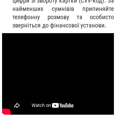
цифри зі звороту картки (CVV-код). За
найменших сумнівів припиняйте
телефонну розмову та особисто
зверніться до фінансової установи.