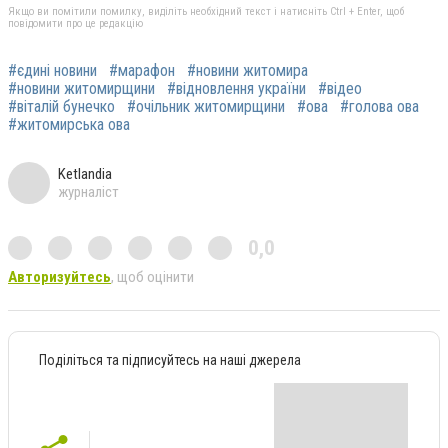
Якщо ви помітили помилку, виділіть необхідний текст і натисніть Ctrl + Enter, щоб
повідомити про це редакцію
#єдині новини
#марафон
#новини житомира
#новини житомирщини
#відновлення україни
#відео
#віталій бунечко
#очільник житомирщини
#ова
#голова ова
#житомирська ова
Ketlandia
журналіст
0,0
Авторизуйтесь
, щоб оцінити
Поділіться та підписуйтесь на наші джерела