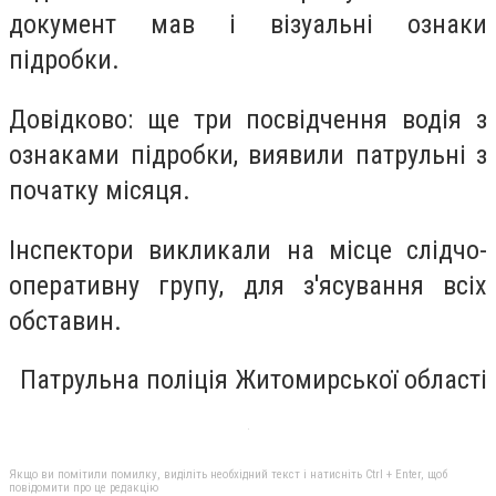
документ мав і візуальні ознаки
підробки.
Довідково: ще три посвідчення водія з
ознаками підробки, виявили патрульні з
початку місяця.
Інспектори викликали на місце слідчо-
оперативну групу, для з'ясування всіх
обставин.
Патрульна поліція Житомирської області
Якщо ви помітили помилку, виділіть необхідний текст і натисніть Ctrl + Enter, щоб
повідомити про це редакцію