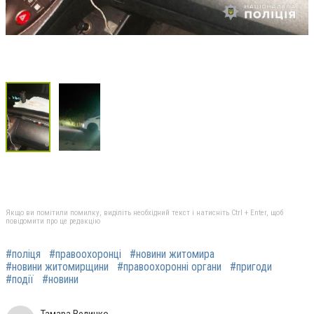
Якщо ви помітили помилку, виділіть необхідний текст і натисніть Ctrl + Enter, щоб
повідомити про це редакцію
#поліця
#правоохоронці
#новини житомира
#новини житомирщини
#правоохоронні органи
#пригоди
#події
#новини
Тамара Величко