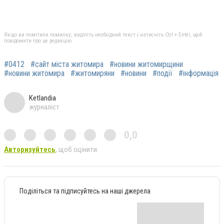
Якщо ви помітили помилку, виділіть необхідний текст і натисніть Ctrl + Enter, щоб
повідомити про це редакцію
#0412
#сайт міста житомира
#новини житомирщини
#новини житомира
#житомиряни
#новини
#події
#інформація
Ketlandia
журналіст
0,0
Авторизуйтесь
, щоб оцінити
Поділіться та підписуйтесь на наші джерела