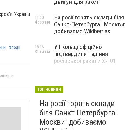
двигун для ракет
ров'я України
На росії горять склади біля
11:50
4 серпня
Санкт-Петербурга і Москви:
добиваємо Wildberries
У Польщі офіційно
18:16
ини
#події
31 липня
підтвердили падіння
російської ракети Х-101
 оцінити
ТОП НОВИНИ
На росії горять склади
біля Санкт-Петербурга і
Москви: добиваємо