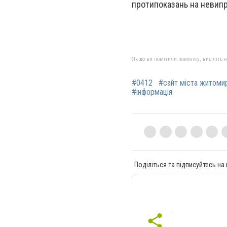
протипоказань на невипр
Якщо ви помітили помилку, виділіть нео
#0412
#сайт міста житоми
#інформація
Поділіться та підписуйтесь на