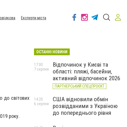
овідкова
Експерти міста
ОСТАННІ НОВИНИ
Відпочинок у Києві та
17:00
7 серпня
області: пляжі, басейни,
активний відпочинок 2026
ПАРТНЕРСЬКИЙ СПЕЦПРОЄКТ
но до світових
США відновили обмін
14:20
6 серпня
розвідданими з Україною
до попереднього рівня
019 року.