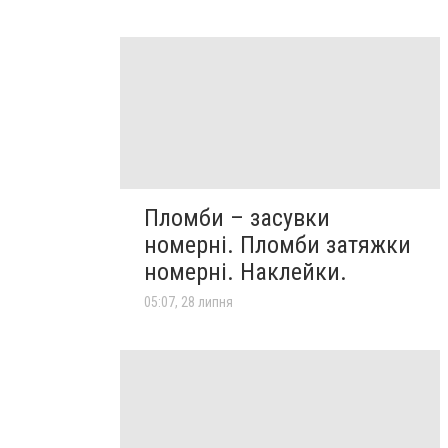
Пломби – засувки
номерні. Пломби затяжки
номерні. Наклейки.
05:07, 28 липня