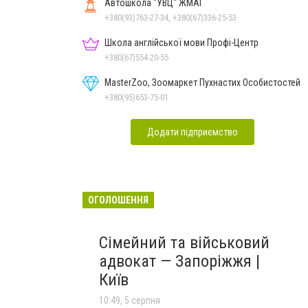
Автошкола "УВЦ" ЖМАІ
+380(93)763-27-34, +380(67)336-25-53
Школа англійської мови Профі-Центр
+380(67)554-20-55
MasterZoo, Зоомаркет Пухнастих Особистостей
+380(95)653-75-01
Додати підприємство
ОГОЛОШЕННЯ
Сімейний та військовий
адвокат — Запоріжжя |
Київ
10:49, 5 серпня