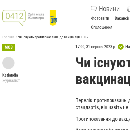
Новини
Фотозвіти
Вакансії
Оголошення
Головна
Чи існують протипоказання до вакцинації КПК?
17:00, 31 серпня 2023 р.
На
МОЗ
Чи існую
вакцинац
Ketlandia
журналіст
Перелік протипоказань д
стандартів, він навіть н
Протипоказання до вакци