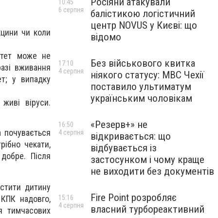
Росіяни атакували
10:45
6 серпня
балістикою логістичний
центр NOVUS у Києві: що
кцини чи коли
відомо
нітет може не
Без військового квитка
17:10
разі вживання
4 серпня
ніякого статусу: МВС Чехії
ет; у випадку
поставило ультиматум
українським чоловікам
 живі віруси.
«Резерв+» не
16:50
а почувається
4 серпня
відкривається: що
рібно чекати,
відбувається із
добре. Після
застосунком і чому краще
не виходити без документів
стити дитину
Fire Point розробляє
КПК надовго,
15:16
4 серпня
власний турбореактивний
я тимчасових