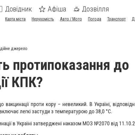
Довідник
Афіша
Дозвілля
Карта міста
Нерухомість
Авто / Мото
Погода
Транспорт
Д
дійне джерело
ть протипоказання до
ії КПК?
о вакцинації проти кору – невеликий. В Україні, відповід
е включає легкі застуди з температурою до 38,0 °С.
нації в Україні затверджені наказом МОЗ №2070 від 11.10.2