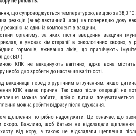
кору не роблять:
ання, що супроводжується температурою, вищою за 38,0 °С.
ічна реакція (анафілактичний шок) на попередню дозу ва
у реакцію на один із компонентів вакцини.
стани організму, за яких після введення вакцини іму
риклад, в умовах хімієтерапії в онкологічних хворих; у 
їдних гормонів; вживання ліків, що пригнічують імуніт
лідок ВІЛ).
кциною КПК не вакцинують вагітних, адже вона містить
у необхідно зробити до настання вагітності.
ід вакцинації перед хірургічним втручанням: якщо дитин
ення КПК немає причин. Так само після операції: не пот
еплення можна робити, щойно дитина почуватиметься 
плення можна робити відразу після одужання.
ем щеплення потрібно надолужити. Це означає, що захи
 скоро. Важливо, щоб батьки не відкладали щеплення 
хисту від кору, а також не відкладали щеплення післ