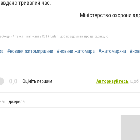
авдано тривалий час.
Міністерство охорони здо
бхідний текст і натисніть Ctrl + Enter, щоб повідомити про це редакцію
ра
#новини житомирщини
#новини житомира
#житомиряни
#нов
0,0
Оцініть першим
Авторизуйтесь
, щоб
 наші джерела