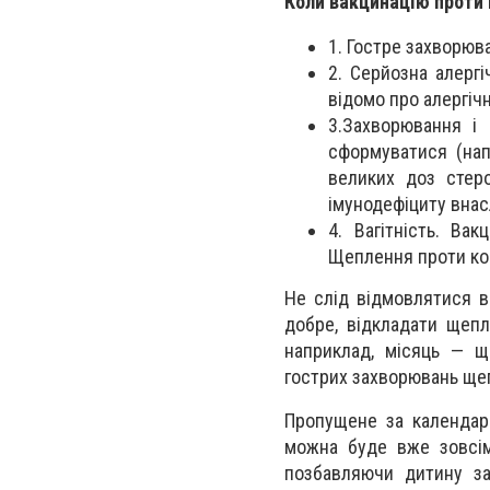
Коли вакцинацію проти 
1. Гостре захворюв
2. Серйозна алерг
відомо про алергічн
3.Захворювання і 
сформуватися (нап
великих доз стеро
імунодефіциту внас
4. Вагітність. Ва
Щеплення проти кор
Не слід відмовлятися в
добре, відкладати щепл
наприклад, місяць — щ
гострих захворювань ще
Пропущене за календар
можна буде вже зовсім
позбавляючи дитину за