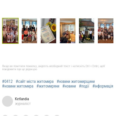
Якщо ви помітили помилку, виділіть необхідний текст і натисніть Ctrl + Enter, щоб
повідомити про це редакцію
#0412
#сайт міста житомира
#новини житомирщини
#новини житомира
#житомиряни
#новини
#події
#інформація
Ketlandia
журналіст