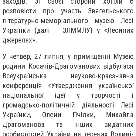
заходів. Зі своєї сторони хотіли б
розповісти про участь Звягельського
літературно-меморіального музею Лесі
Українки (далі – ЗЛММЛУ) у «Лесиних
джерелах».
У четвер, 27 липня, у приміщенні Музею
родини Косачів-Драгоманових відбулася
Всеукраїнська науково-краєзнавча
конференція «Утвердження української
національної ідеї у творчості і
громадсько-політичній діяльності Лесі
Українки, Олени Пчілки, Михайла
Драгоманова та інших видатних
особистостей України на теренах Волині-