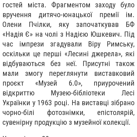
гостей міста. Фрагментом заходу було
вручення дитячо-юнацької премії ім.
Олени Пчілки, яку започаткував БФ
«Надія Є» на чолі з Надією Юшкевич. Під
час імпрези згадували Віру Римську,
оскільки це перші «Лесині джерела», які
відбуваються без неї. Присутні також
мали змогу переглянути виставковий
проєкт «Музей 6.0», приурочений
відкриттю Музею-бібліотеки Лесі
Українки у 1963 році. На виставці зібрано
чорно-білі фотознімки, епістолярій,
сувенірну продукцію з музейної колекції.