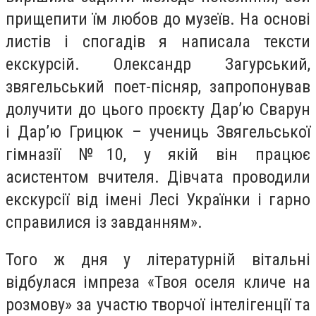
прищепити їм любов до музеїв. На основі
листів і спогадів я написала тексти
екскурсій. Олександр Загурський,
звягельський поет-пісняр, запропонував
долучити до цього проєкту Дар’ю Сварун
і Дар’ю Грицюк – учениць Звягельської
гімназії №10, у якій він працює
асистентом вчителя. Дівчата проводили
екскурсії від імені Лесі Українки і гарно
справилися із завданням».
Того ж дня у літературній вітальні
відбулася імпреза «Твоя оселя кличе на
розмову» за участю творчої інтелігенції та