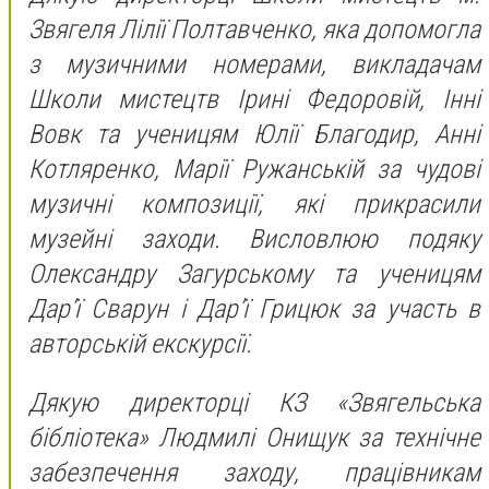
Звягеля Лілії Полтавченко, яка допомогла
з музичними номерами, викладачам
Школи мистецтв Ірині Федоровій, Інні
Вовк та ученицям Юлії Благодир, Анні
Котляренко, Марії Ружанській за чудові
музичні композиції, які прикрасили
музейні заходи. Висловлюю подяку
Олександру Загурському та ученицям
Дар’ї Сварун і Дар’ї Грицюк за участь в
авторській екскурсії.
Дякую директорці КЗ «Звягельська
бібліотека» Людмилі Онищук за технічне
забезпечення заходу, працівникам