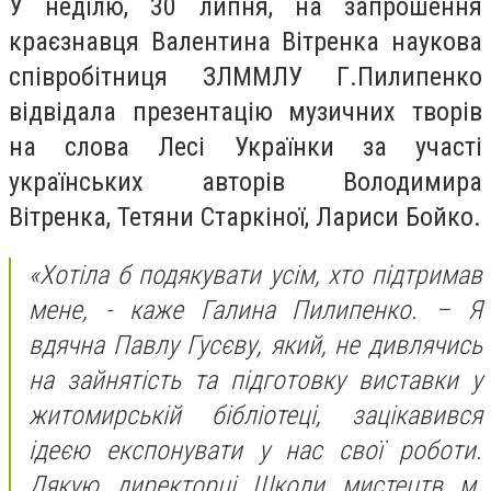
У неділю, 30 липня, на запрошення
краєзнавця Валентина Вітренка наукова
співробітниця ЗЛММЛУ Г.Пилипенко
відвідала презентацію музичних творів
на слова Лесі Українки за участі
українських авторів Володимира
Вітренка, Тетяни Старкіної, Лариси Бойко.
«Хотіла б подякувати усім, хто підтримав
мене, - каже Галина Пилипенко. – Я
вдячна Павлу Гусєву, який, не дивлячись
на зайнятість та підготовку виставки у
житомирській бібліотеці, зацікавився
ідеєю експонувати у нас свої роботи.
Дякую директорці Школи мистецтв м.