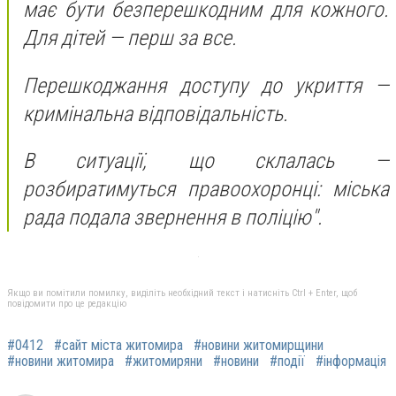
має бути безперешкодним для кожного.
Для дітей — перш за все.
Перешкоджання доступу до укриття —
кримінальна відповідальність.
В ситуації, що склалась —
розбиратимуться правоохоронці: міська
рада подала звернення в поліцію".
Якщо ви помітили помилку, виділіть необхідний текст і натисніть Ctrl + Enter, щоб
повідомити про це редакцію
#0412
#сайт міста житомира
#новини житомирщини
#новини житомира
#житомиряни
#новини
#події
#інформація