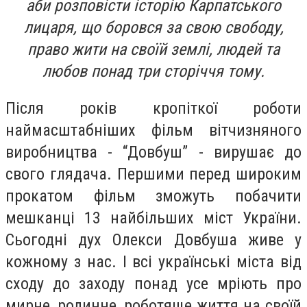
аби розповісти історію Карпатського
лицаря, що боровся за свою свободу,
право жити на своїй землі, людей та
любов понад три сторіччя тому.
Після років кропіткої роботи
наймасштабніших фільм вітчизняного
виробництва - “Довбуш” - вирушає до
свого глядача. Першими перед широким
прокатом фільм зможуть побачити
мешканці 13 найбільших міст України.
Сьогодні дух Олекси Довбуша живе у
кожному з нас. І всі українські міста від
сходу до заходу понад усе мріють про
мирне, родинне, роботяще життя на своїй