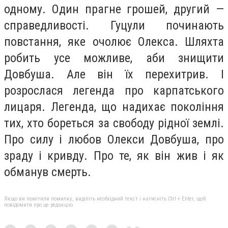
одному. Один прагне грошей, другий —
справедливості. Гуцули починають
повстання, яке очолює Олекса. Шляхта
робить усе можливе, аби знищити
Довбуша. Але він їх перехитрив. І
розрослася легенда про карпатського
лицаря. Легенда, що надихає покоління
тих, хто бореться за свободу рідної землі.
Про силу і любов Олекси Довбуша, про
зраду і кривду. Про те, як він жив і як
обманув смерть.
Якщо ви помітили помилку, виділіть необхідний текст і натисніть Ctrl + Enter, щоб
повідомити про це редакцію