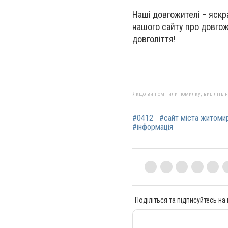
Наші довгожителі – яскр
нашого сайту про довгож
довголіття!
Якщо ви помітили помилку, виділіть нео
#0412
#сайт міста житоми
#інформація
Поділіться та підписуйтесь на