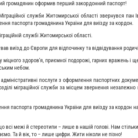
ий громадянин оформив перший закордонний паспорт!
Міграційної служби Житомирської області звернувся пан І
ня паспорта громадянина України для виїзду за кордон.
іграційній службі Житомирської області.
ував виїзд до Європи для відпочинку та відвідування родичі
 міцного здоров’я, приємної подорожі, гарних вражень і щ
ським небом.
 адміністративні послуги з оформлення паспортних докуме
озділі міграційної служби за місцем звернення незалежно 
ння паспорта громадянина України для виїзду за кордон н
 всі межі й стереотипи – лише в нашій голові. Нам стільки
ємо. Та й вік, то – лише цифри. Жити ніколи не пізно!