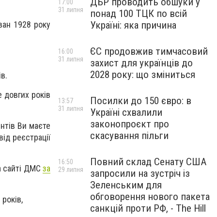
ДБР проводить обшуки у
17:00
31 липня
понад 100 ТЦК по всій
Україні: яка причина
ван 1928 року
ЄС продовжив тимчасовий
16:00
31 липня
захист для українців до
2028 року: що зміниться
в.
е довгих років
Посилки до 150 євро: в
13:57
31 липня
Україні схвалили
законопроєкт про
нтів Ви маєте
скасування пільги
від реєстрації
Повний склад Сенату США
16:50
а сайті ДМС
за
29 липня
запросили на зустріч із
Зеленським для
обговорення нового пакета
 років,
санкцій проти РФ, - The Hill