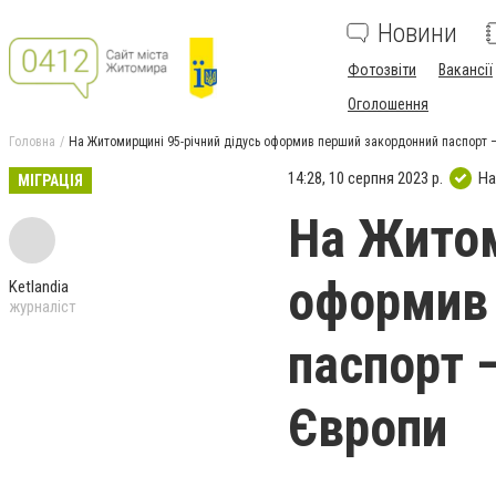
Новини
Фотозвіти
Вакансії
Оголошення
Головна
На Житомирщині 95-річний дідусь оформив перший закордонний паспорт —
14:28, 10 серпня 2023 р.
На
МІГРАЦІЯ
На Житом
оформив 
Ketlandia
журналіст
паспорт 
Європи