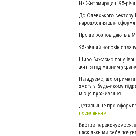
На Житомирщині 95-річн
До Олевського сектору 
народження для оформлен
Про це розповідають в М
95-річний чоловік сплан
Щиро бажаємо пану Івану
життя під мирним україн
Нагадуємо, що отримати
змогу у будь-якому підр
місця проживання.
Детальніше про оформле
посиланням
.
Вкотре переконуємося, що
наскільки ми себе почува