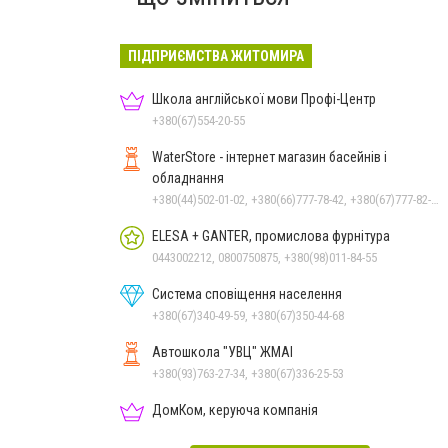
ПІДПРИЄМСТВА ЖИТОМИРА
Школа англійської мови Профі-Центр
+380(67)554-20-55
WaterStore - інтернет магазин басейнів і
обладнання
+380(44)502-01-02, +380(66)777-78-42, +380(67)777-82-19, +380(67)890-80-80, +380(73)890-80-80, +380(44)502-01-03
ELESA + GANTER, промислова фурнітура
0443002212, 0800750875, +380(98)011-84-55
Система сповіщення населення
+380(67)340-49-59, +380(67)350-44-68
Автошкола "УВЦ" ЖМАІ
+380(93)763-27-34, +380(67)336-25-53
ДомКом, керуюча компанія