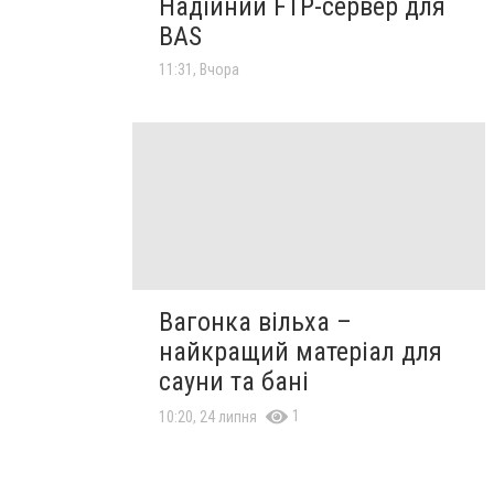
Надійний FTP-сервер для
BAS
11:31, Вчора
Вагонка вільха –
найкращий матеріал для
сауни та бані
1
10:20, 24 липня