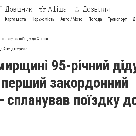
Довідник
Афіша
Дозвілля
Карта міста
Нерухомість
Авто / Мото
Погода
Транспорт
Д
 спланував поїздку до Європи
дійне джерело
ирщині 95-річний дід
перший закордонний
— спланував поїздку д