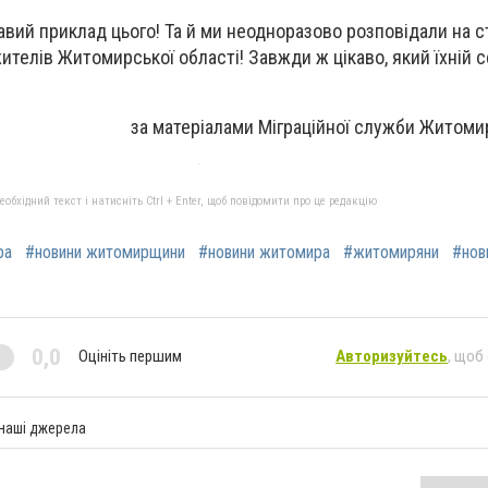
авий приклад цього! Та й ми неодноразово розповідали на с
ителів Житомирської області! Завжди ж цікаво, який їхній 
за матеріалами Міграційної служби Житомир
бхідний текст і натисніть Ctrl + Enter, щоб повідомити про це редакцію
ра
#новини житомирщини
#новини житомира
#житомиряни
#нов
0,0
Оцініть першим
Авторизуйтесь
, щоб
 наші джерела