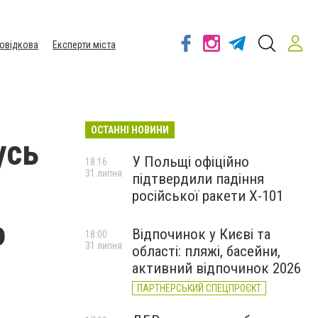
овідкова
Експерти міста
ОСТАННІ НОВИНИ
усь
У Польщі офіційно
18:16
31 липня
підтвердили падіння
російської ракети Х-101
о
Відпочинок у Києві та
18:00
31 липня
області: пляжі, басейни,
активний відпочинок 2026
ПАРТНЕРСЬКИЙ СПЕЦПРОЄКТ