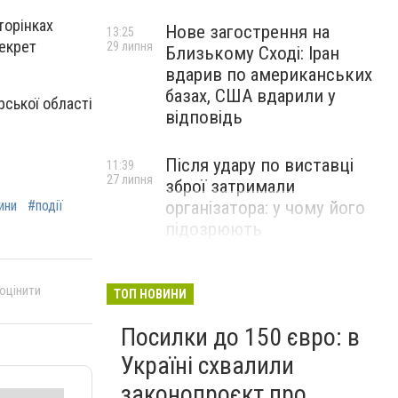
торінках
Нове загострення на
13:25
секрет
29 липня
Близькому Сході: Іран
вдарив по американських
базах, США вдарили у
ської області
відповідь
Після удару по виставці
11:39
27 липня
зброї затримали
ини
#події
організатора: у чому його
підозрюють
 оцінити
ТОП НОВИНИ
Посилки до 150 євро: в
Україні схвалили
законопроєкт про