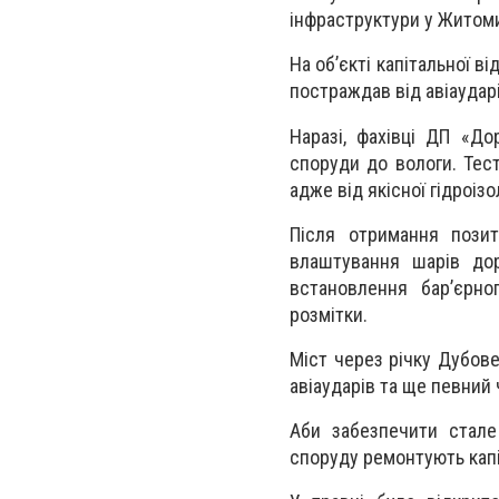
інфраструктури у Житоми
На об’єкті капітальної в
постраждав від авіаудар
Наразі, фахівці ДП «До
споруди до вологи. Тес
адже від якісної гідроіз
Після отримання позит
влаштування шарів дор
встановлення бар’єрно
розмітки.
Міст через річку Дубов
авіаударів та ще певний
Аби забезпечити стале
споруду ремонтують капі