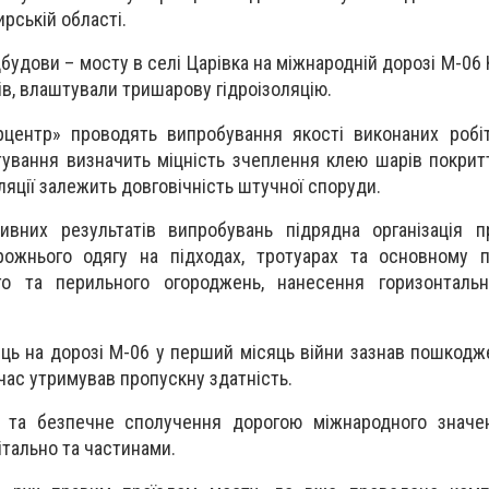
рській області.
ідбудови – мосту в селі Царівка на міжнародній дорозі М-06 
ів, влаштували тришарову гідроізоляцію.
рцентр» проводять випробування якості виконаних робіт
тування визначить міцність зчеплення клею шарів покрит
оляції залежить довговічність штучної споруди.
ивних результатів випробувань підрядна організація п
ожнього одягу на підходах, тротуарах та основному пр
го та перильного огороджень, нанесення горизонтальн
ець на дорозі М-06 у перший місяць війни зазнав пошкодж
 час утримував пропускну здатність.
 та безпечне сполучення дорогою міжнародного значе
тально та частинами.