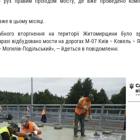
о рух правим проїздом мосту, де вже проведено комп
вже в цьому місяці.
абного вторгнення на території Житомирщини було з
разі відбудовано мости на дорогах М-07 Київ – Ковель – Я
 Могилів-Подільський», — йдеться в повідомленні.