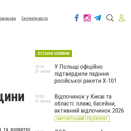
овідкова
Експерти міста
ОСТАННІ НОВИНИ
У Польщі офіційно
18:16
31 липня
підтвердили падіння
російської ракети Х-101
щини
Відпочинок у Києві та
18:00
31 липня
області: пляжі, басейни,
активний відпочинок 2026
ПАРТНЕРСЬКИЙ СПЕЦПРОЄКТ
я та розвитку