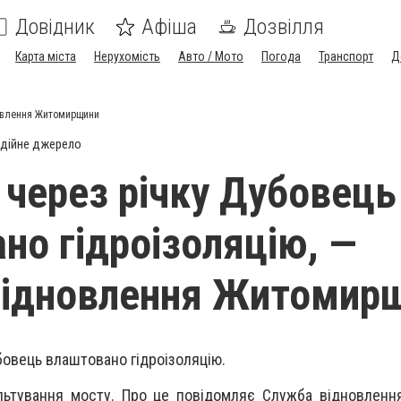
Довідник
Афіша
Дозвілля
Карта міста
Нерухомість
Авто / Мото
Погода
Транспорт
Д
новлення Житомирщини
дійне джерело
 через річку Дубовець
но гідроізоляцію, —
відновлення Житомир
бовець влаштовано гідроізоляцію.
льтування мосту. Про це повідомляє Служба відновленн