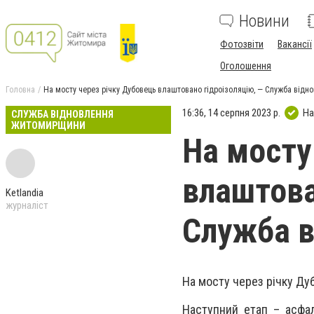
Новини
Фотозвіти
Вакансії
Оголошення
Головна
На мосту через річку Дубовець влаштовано гідроізоляцію, — Служба від
16:36, 14 серпня 2023 р.
На
СЛУЖБА ВІДНОВЛЕННЯ
ЖИТОМИРЩИНИ
На мосту
влаштова
Ketlandia
журналіст
Служба 
На мосту через річку Ду
Наступний етап – асфа