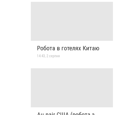
Робота в готелях Китаю
14:43, 2 серпня
Au pair США (робота з