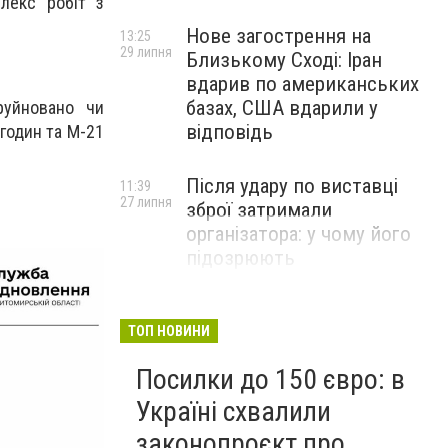
лекс робіт з
Нове загострення на
13:25
29 липня
Близькому Сході: Іран
вдарив по американських
базах, США вдарили у
руйновано чи
відповідь
годин та М-21
Після удару по виставці
11:39
27 липня
зброї затримали
організатора: у чому його
підозрюють
ТОП НОВИНИ
Посилки до 150 євро: в
Україні схвалили
законопроєкт про