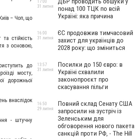
ДБР проводить обшуки у
17:00
31 липня
понад 100 ТЦК по всій
Україні: яка причина
Київ – Чоп, що
ЄС продовжив тимчасовий
16:00
 та стійкість
31 липня
захист для українців до
тя з основою,
2028 року: що зміниться
Посилки до 150 євро: в
риступить до
13:57
31 липня
Україні схвалили
оїзді мосту,
законопроєкт про
ої дорожньої
скасування пільги
ень внаслідок
Повний склад Сенату США
16:50
29 липня
запросили на зустріч із
Зеленським для
ння - штучну
обговорення нового пакета
санкцій проти РФ, - The Hill