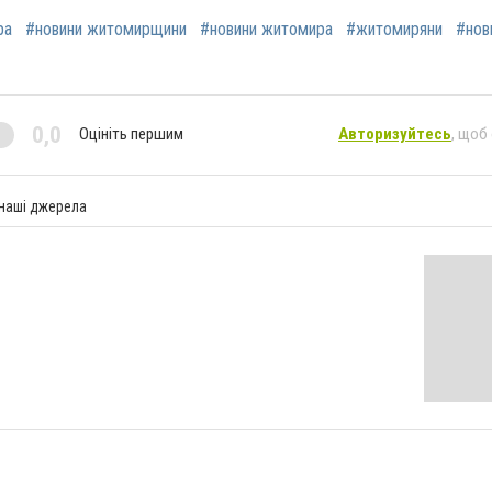
ра
#новини житомирщини
#новини житомира
#житомиряни
#нов
0,0
Оцініть першим
Авторизуйтесь
, щоб
 наші джерела