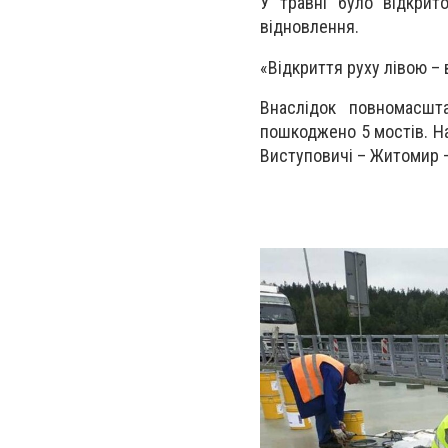
У травні було відкрит
відновлення.
«Відкриття руху лівою – 
Внаслідок повномасшт
пошкоджено 5 мостів. На
Виступовичі – Житомир –