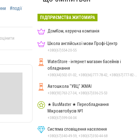
ини
#події
ПІДПРИЄМСТВА ЖИТОМИРА
ДомКом, керуюча компанія
 оцінити
Школа англійської мови Профі-Центр
+380(67)554-20-55
WaterStore - інтернет магазин басейнів і
обладнання
+380(44)502-01-02, +380(66)777-78-42, +380(67)777-82-19, +380(67)890-80-80, +380(73)890-80-80, +380(44)502-01-03
Автошкола "УВЦ" ЖМАІ
+380(93)763-27-34, +380(67)336-25-53
★ BusMaster ★ Переобладнання
Мікроавтобусів №1
+380(67)599-04-04
Система сповіщення населення
+380(67)340-49-59, +380(67)350-44-68