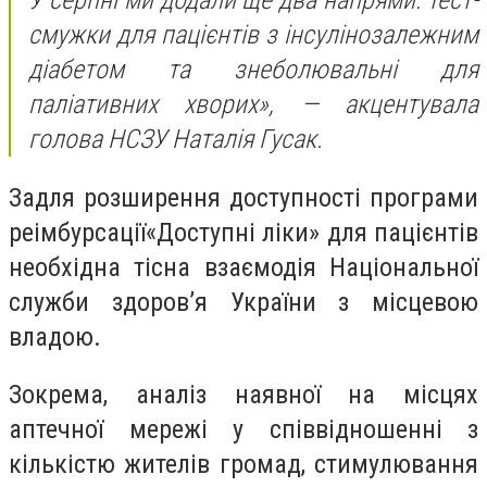
У серпні ми додали ще два напрями: тест-
смужки для пацієнтів з інсулінозалежним
діабетом та знеболювальні для
паліативних хворих», — акцентувала
голова НСЗУ Наталія Гусак.
Задля розширення доступності програми
реімбурсації«Доступні ліки» для пацієнтів
необхідна тісна взаємодія Національної
служби здоров’я України з місцевою
владою.
Зокрема, аналіз наявної на місцях
аптечної мережі у співвідношенні з
кількістю жителів громад, стимулювання