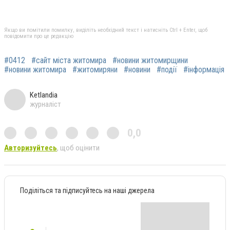
Якщо ви помітили помилку, виділіть необхідний текст і натисніть Ctrl + Enter, щоб
повідомити про це редакцію
#0412
#сайт міста житомира
#новини житомирщини
#новини житомира
#житомиряни
#новини
#події
#інформація
Ketlandia
журналіст
0,0
Авторизуйтесь
, щоб оцінити
Поділіться та підписуйтесь на наші джерела